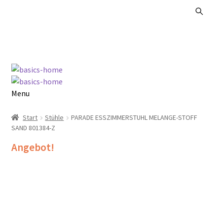
Zur
Zum
Navigation
Inhalt
springen
springen
Menu
Alle Produkte
Start
Stühle
PARADE ESSZIMMERSTUHL MELANGE-STOFF
SAND 801384-Z
Kataloge Landhaus
Angebot!
Kataloge Massivholz
Kataloge Trends
Summer Sale