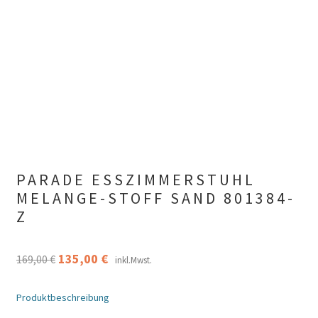
PARADE ESSZIMMERSTUHL
MELANGE-STOFF SAND 801384-
Z
Ursprünglicher
Aktueller
135,00
€
169,00
€
inkl.Mwst.
Preis
Preis
Produktbeschreibung
war:
ist: