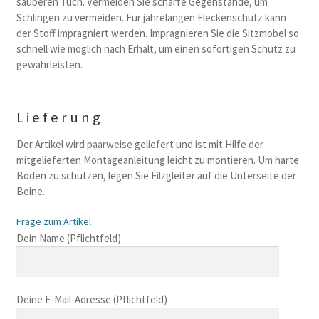
sauberen Tuch. Vermeiden Sie scharfe Gegenstande, um
Schlingen zu vermeiden. Fur jahrelangen Fleckenschutz kann
der Stoff impragniert werden. Impragnieren Sie die Sitzmobel so
schnell wie moglich nach Erhalt, um einen sofortigen Schutz zu
gewahrleisten.
Lieferung
Der Artikel wird paarweise geliefert und ist mit Hilfe der
mitgelieferten Montageanleitung leicht zu montieren. Um harte
Boden zu schutzen, legen Sie Filzgleiter auf die Unterseite der
Beine.
Frage zum Artikel
B
Dein Name (Pflichtfeld)
i
t
t
Deine E-Mail-Adresse (Pflichtfeld)
e
l