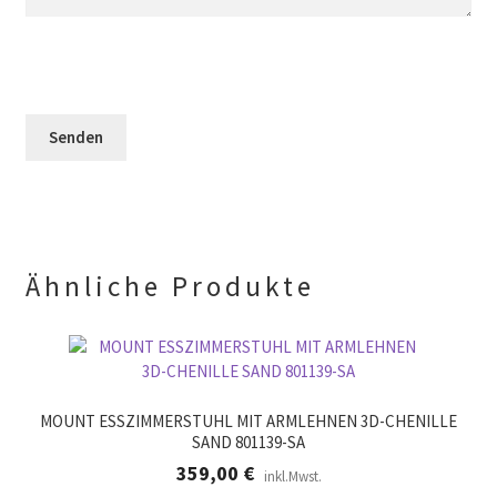
l
s
e
d
e
l
l
s
d
e
F
l
e
e
e
r
l
e
.
d
r
l
.
e
e
r
.
Ähnliche Produkte
MOUNT ESSZIMMERSTUHL MIT ARMLEHNEN 3D-CHENILLE
SAND 801139-SA
359,00
€
inkl.Mwst.