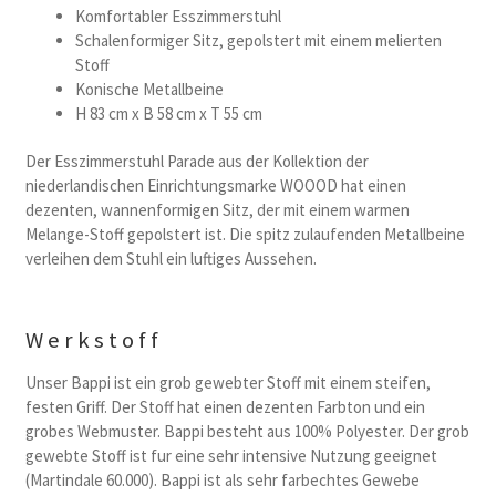
169,00 €
135,00 €.
Komfortabler Esszimmerstuhl
Schalenformiger Sitz, gepolstert mit einem melierten
Stoff
Konische Metallbeine
H 83 cm x B 58 cm x T 55 cm
Der Esszimmerstuhl Parade aus der Kollektion der
niederlandischen Einrichtungsmarke WOOOD hat einen
dezenten, wannenformigen Sitz, der mit einem warmen
Melange-Stoff gepolstert ist. Die spitz zulaufenden Metallbeine
verleihen dem Stuhl ein luftiges Aussehen.
Werkstoff
Unser Bappi ist ein grob gewebter Stoff mit einem steifen,
festen Griff. Der Stoff hat einen dezenten Farbton und ein
grobes Webmuster. Bappi besteht aus 100% Polyester. Der grob
gewebte Stoff ist fur eine sehr intensive Nutzung geeignet
(Martindale 60.000). Bappi ist als sehr farbechtes Gewebe