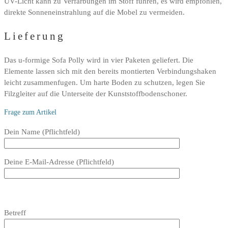
UV-Licht kann zu Verfarbungen im Stoff fuhren, es wird empfohlen,
direkte Sonneneinstrahlung auf die Mobel zu vermeiden.
Lieferung
Das u-formige Sofa Polly wird in vier Paketen geliefert. Die
Elemente lassen sich mit den bereits montierten Verbindungshaken
leicht zusammenfugen. Um harte Boden zu schutzen, legen Sie
Filzgleiter auf die Unterseite der Kunststoffbodenschoner.
Frage zum Artikel
Bitte
Dein Name (Pflichtfeld)
lasse
dieses
Deine E-Mail-Adresse (Pflichtfeld)
Feld
leer.
Bitte
lasse
Bitte
Betreff
dieses
lasse
Feld
dieses