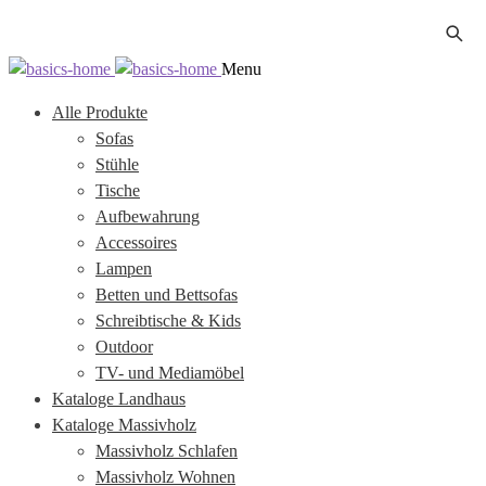
Zur
Zum
Menu
Navigation
Inhalt
Alle Produkte
springen
springen
Sofas
Stühle
Tische
Aufbewahrung
Accessoires
Lampen
Betten und Bettsofas
Schreibtische & Kids
Outdoor
TV- und Mediamöbel
Kataloge Landhaus
Kataloge Massivholz
Massivholz Schlafen
Massivholz Wohnen