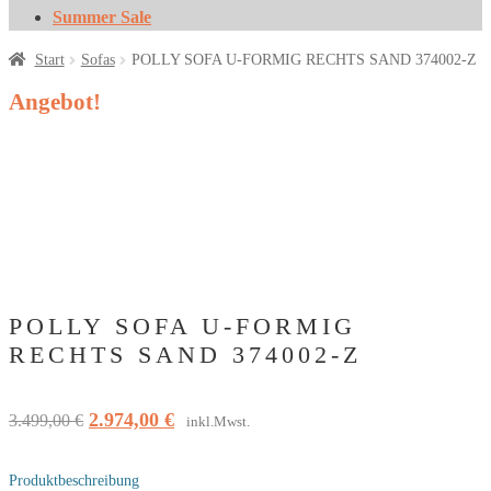
Summer Sale
Start
Sofas
POLLY SOFA U-FORMIG RECHTS SAND 374002-Z
Angebot!
POLLY SOFA U-FORMIG
RECHTS SAND 374002-Z
Ursprünglicher
Aktueller
2.974,00
€
3.499,00
€
inkl.Mwst.
Preis
Preis
war:
ist:
Produktbeschreibung