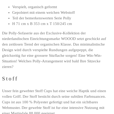
3.499,00 €
2.974,00 €.
Verspielt, organisch geformt
Gepolstert mit einem weichen Webstoff
Teil der bemerkenswerten Serie Polly
H 71 cm x B 353 cm x T 150/245 cm
Die Polly-Sofaserie aus der Exclusive-Kollektion der
niederlandischen Einrichtungsmarke WOOOD setzt geschickt auf
den zeitlosen Trend der organischen Klasse. Das minimalistische
Design wird durch verspielte Rundungen aufgepeppt, die
gleichzeitig fur eine grossere Sitzflache sorgen! Eine Win-Win-
Situation! Welches Polly-Arrangement wird bald Ihre Sitzecke
zieren?
Stoff
Unser fein gewebter Stoff Cups hat eine weiche Haptik und einen
vollen Griff. Der Stoff besticht durch seine subtilen Farbnuancen.
Cups ist aus 100 % Polyester gefertigt und hat ein sichtbares
Webmuster. Der gewebte Stoff ist fur eine intensive Nutzung mit
einer Martindale 88.000 geeignet.