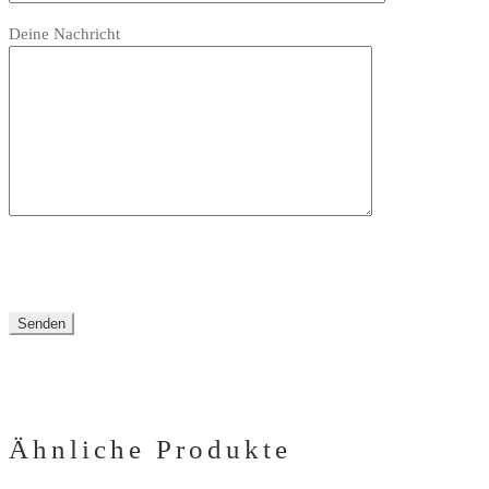
Bitte
leer.
Feld
Deine Nachricht
lasse
leer.
dieses
Feld
leer.
Ähnliche Produkte