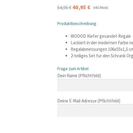
Ursprünglicher
Aktueller
40,95
€
54,95
€
inkl.Mwst.
Preis
Preis
Produktbeschreibung
war:
ist:
54,95 €
40,95 €.
WOOOD Kiefer gesandet Regale
Lackiert in der modernen Farbe n
Regalabmessungen 106x55x1,5 c
2-teiliges Set fur den Schrank Or
Frage zum Artikel
B
Dein Name (Pflichtfeld)
i
t
t
Deine E-Mail-Adresse (Pflichtfeld)
e
l
a
s
B
s