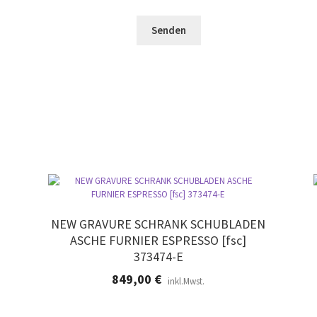
e
e
e
r
l
e
.
d
r
l
.
e
e
r
.
NEW GRAVURE SCHRANK SCHUBLADEN
ASCHE FURNIER ESPRESSO [fsc]
373474-E
849,00
€
inkl.Mwst.