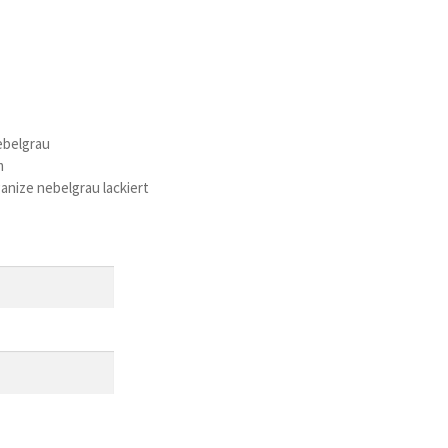
ebelgrau
m
ganize nebelgrau lackiert