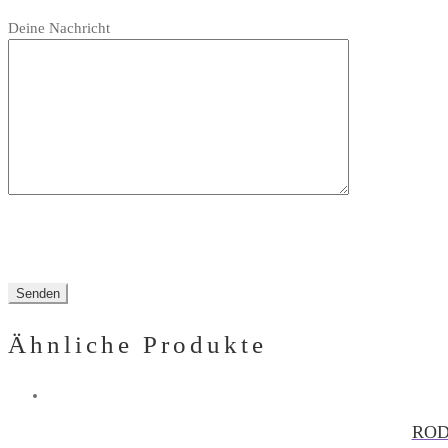
Bitte
leer.
Feld
Deine Nachricht
lasse
leer.
dieses
Feld
leer.
Ähnliche Produkte
ROD