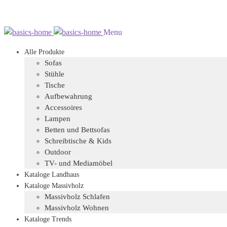
Zur
Zum
Menu
Navigation
Inhalt
Alle Produkte
springen
springen
Sofas
Stühle
Tische
Aufbewahrung
Accessoires
Lampen
Betten und Bettsofas
Schreibtische & Kids
Outdoor
TV- und Mediamöbel
Kataloge Landhaus
Kataloge Massivholz
Massivholz Schlafen
Massivholz Wohnen
Kataloge Trends