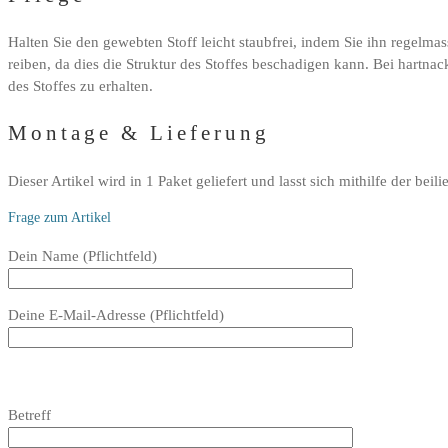
Halten Sie den gewebten Stoff leicht staubfrei, indem Sie ihn regelma
reiben, da dies die Struktur des Stoffes beschadigen kann. Bei hartn
des Stoffes zu erhalten.
Montage & Lieferung
Dieser Artikel wird in 1 Paket geliefert und lasst sich mithilfe der
Frage zum Artikel
Bitte
Dein Name (Pflichtfeld)
lasse
dieses
Deine E-Mail-Adresse (Pflichtfeld)
Feld
leer.
Bitte
lasse
Bitte
Betreff
dieses
lasse
Feld
dieses