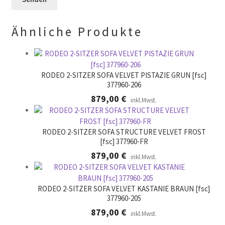
.
d
r
l
.
Ähnliche Produkte
e
e
r
.
RODEO 2-SITZER SOFA VELVET PISTAZIE GRUN [fsc]
377960-206
879,00
€
inkl.Mwst.
RODEO 2-SITZER SOFA STRUCTURE VELVET FROST
[fsc] 377960-FR
879,00
€
inkl.Mwst.
RODEO 2-SITZER SOFA VELVET KASTANIE BRAUN [fsc]
377960-205
879,00
€
inkl.Mwst.