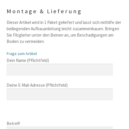
Montage & Lieferung
Dieser Artikel wird in 1 Paket geliefert und lasst sich mithilfe der
beiliegenden Aufbauanleitung leicht zusammenbauen. Bringen
Sie Filzgleiter unter den Beinen an, um Beschadigungen am
Boden zu vermeiden.
Frage zum Artikel
B
Dein Name (Pflichtfeld)
i
t
t
Deine E-Mail-Adresse (Pflichtfeld)
e
l
a
s
B
s
i
B
e
t
i
Betreff
d
t