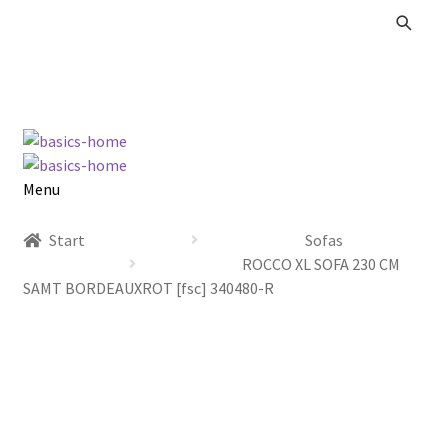
Zur
Zum
Navigation
Inhalt
springen
springen
Menu
Alle Produkte
Start
Sofas
ROCCO XL SOFA 230 CM
Kataloge Landhaus
SAMT BORDEAUXROT [fsc] 340480-R
Kataloge Massivholz
Kataloge Trends
Summer Sale