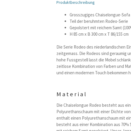
Produktbeschreibung
Grosszugiges Chaiselongue-Sofa
Teil der beruhmten Rodeo-Serie
Gepolstert mit reichem Samt (100
H 85 cm x B 300 cm x T 86/155 cm
Die Serie Rodeo des niederlandischen E
zeitgemass. Die Rodeos sind geraumig un
hohe Fussgestell lasst die Mobel schlank 
zeitlose Kombination von Farben und Mater
und einen modernen Touch bekommen hab
Material
Die Chaiselongue Rodeo besteht aus ein
Polyurethanschaum mit einer Dichte von 
enthalt einen Polyurethanschaum mit ein
besteht aus einer Kombination aus 70% S
mit reichem Samt gepolstert. Unser Jarr