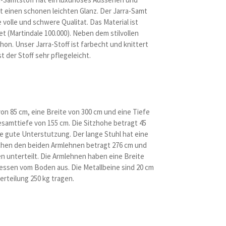
at einen schonen leichten Glanz. Der Jarra-Samt
volle und schwere Qualitat. Das Material ist
t (Martindale 100.000). Neben dem stilvollen
hon. Unser Jarra-Stoff ist farbecht und knittert
st der Stoff sehr pflegeleicht.
n 85 cm, eine Breite von 300 cm und eine Tiefe
Gesamttiefe von 155 cm. Die Sitzhohe betragt 45
ne gute Unterstutzung. Der lange Stuhl hat eine
ischen den beiden Armlehnen betragt 276 cm und
en unterteilt. Die Armlehnen haben eine Breite
essen vom Boden aus. Die Metallbeine sind 20 cm
erteilung 250 kg tragen.