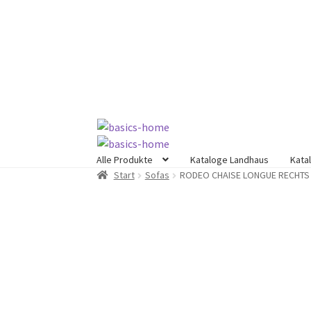
Zur
Zum
Navigation
Inhalt
springen
springen
Alle Produkte
Kataloge Landhaus
Kata
Start
Sofas
RODEO CHAISE LONGUE RECHTS 