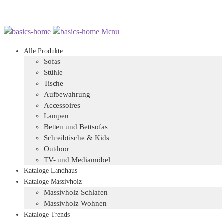
Zur
Zum
Menu
Navigation
Inhalt
Alle Produkte
springen
springen
Sofas
Stühle
Tische
Aufbewahrung
Accessoires
Lampen
Betten und Bettsofas
Schreibtische & Kids
Outdoor
TV- und Mediamöbel
Kataloge Landhaus
Kataloge Massivholz
Massivholz Schlafen
Massivholz Wohnen
Kataloge Trends