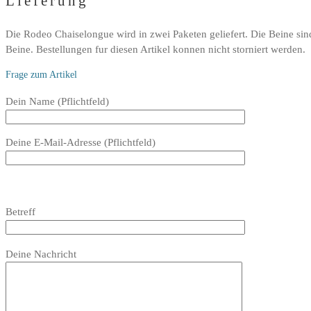
Lieferung
Die Rodeo Chaiselongue wird in zwei Paketen geliefert. Die Beine sind 
Beine. Bestellungen fur diesen Artikel konnen nicht storniert werden.
Frage zum Artikel
Bitte
Dein Name (Pflichtfeld)
lasse
dieses
Deine E-Mail-Adresse (Pflichtfeld)
Feld
leer.
Bitte
lasse
Bitte
Betreff
dieses
lasse
Feld
dieses
Bitte
leer.
Feld
Deine Nachricht
lasse
leer.
dieses
Feld
leer.