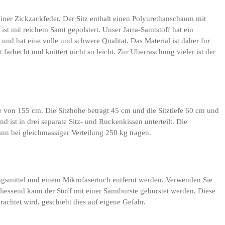
ner Zickzackfeder. Der Sitz enthalt einen Polyurethanschaum mit
 mit reichem Samt gepolstert. Unser Jarra-Samtstoff hat ein
und hat eine volle und schwere Qualitat. Das Material ist daher fur
farbecht und knittert nicht so leicht. Zur Uberraschung vieler ist der
e von 155 cm. Die Sitzhohe betragt 45 cm und die Sitztiefe 60 cm und
 ist in drei separate Sitz- und Ruckenkissen unterteilt. Die
n bei gleichmassiger Verteilung 250 kg tragen.
ngsmittel und einem Mikrofasertuch entfernt werden. Verwenden Sie
liessend kann der Stoff mit einer Samtburste geburstet werden. Diese
achtet wird, geschieht dies auf eigene Gefahr.