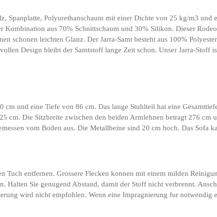
, Spanplatte, Polyurethanschaum mit einer Dichte von 25 kg/m3 und ei
r Kombination aus 70% Schnittschaum und 30% Silikon. Dieser Rodeo ist
inen schonen leichten Glanz. Der Jarra-Samt besteht aus 100% Polyester 
len Design bleibt der Samtstoff lange Zeit schon. Unser Jarra-Stoff ist 
 cm und eine Tiefe von 86 cm. Das lange Stuhlteil hat eine Gesamttief
 125 cm. Die Sitzbreite zwischen den beiden Armlehnen betragt 276 cm und
messen vom Boden aus. Die Metallbeine sind 20 cm hoch. Das Sofa kan
gen Tuch entfernen. Grossere Flecken konnen mit einem milden Reinigu
n. Halten Sie genugend Abstand, damit der Stoff nicht verbrennt. Ansch
nierung wird nicht empfohlen. Wenn eine Impragnierung fur notwendig er