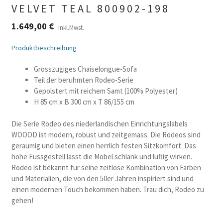
VELVET TEAL 800902-198
1.649,00
€
inkl.Mwst.
Produktbeschreibung
Grosszugiges Chaiselongue-Sofa
Teil der beruhmten Rodeo-Serie
Gepolstert mit reichem Samt (100% Polyester)
H 85 cm x B 300 cm x T 86/155 cm
Die Serie Rodeo des niederlandischen Einrichtungslabels
WOOOD ist modern, robust und zeitgemass. Die Rodeos sind
geraumig und bieten einen herrlich festen Sitzkomfort. Das
hohe Fussgestell lasst die Mobel schlank und luftig wirken.
Rodeo ist bekannt fur seine zeitlose Kombination von Farben
und Materialien, die von den 50er Jahren inspiriert sind und
einen modernen Touch bekommen haben. Trau dich, Rodeo zu
gehen!