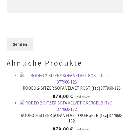
e
e
F
l
s
e
d
e
l
l
s
d
e
F
l
e
e
e
r
l
e
.
d
r
l
.
Ähnliche Produkte
e
e
r
.
RODEO 2-SITZER SOFA VELVET ROST [fsc] 377960-126
879,00
€
inkl.Mwst.
RODEO 2-SITZER SOFA VELVET OKERGELB [fsc] 377960-
132
879,00
€
inkl.Mwst.