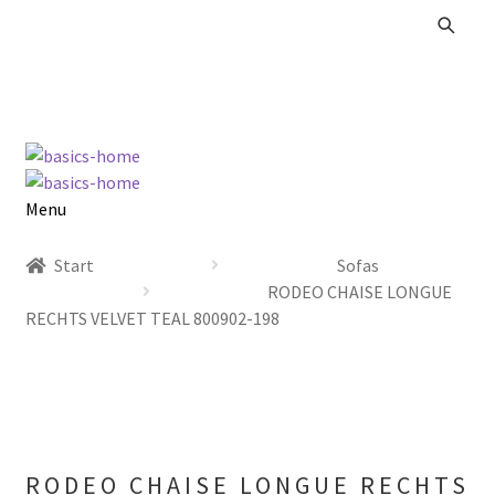
Zur
Zum
Navigation
Inhalt
springen
springen
Menu
Alle Produkte
Start
Sofas
RODEO CHAISE LONGUE
Kataloge Landhaus
RECHTS VELVET TEAL 800902-198
Kataloge Massivholz
Kataloge Trends
RODEO CHAISE LONGUE RECHTS
Summer Sale