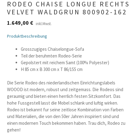
RODEO CHAISE LONGUE RECHTS
VELVET WALDGRUN 800902-162
1.649,00
€
inkl.Mwst.
Produktbeschreibung
Grosszugiges Chaiselongue-Sofa
Teil der beruhmten Rodeo-Serie
Gepolstert mit reichem Samt (100% Polyester)
H 85 cm x B 300 cm x T 86/155 cm
Die Serie Rodeo des niederlandischen Einrichtungslabels
WOOOD ist modern, robust und zeitgemass. Die Rodeos sind
geraumig und bieten einen herrlich festen Sitzkomfort. Das
hohe Fussgestell lasst die Mobel schlank und luftig wirken.
Rodeo ist bekannt fur seine zeitlose Kombination von Farben
und Materialien, die von den 50er Jahren inspiriert sind und
einen modernen Touch bekommen haben. Trau dich, Rodeo zu
gehen!