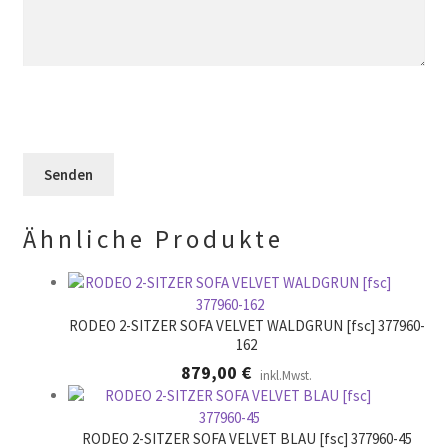
F
i
s
.
e
e
F
l
s
e
d
e
l
l
s
d
e
F
l
e
e
e
r
l
e
.
d
r
l
.
Ähnliche Produkte
e
e
r
.
RODEO 2-SITZER SOFA VELVET WALDGRUN [fsc] 377960-
162
879,00
€
inkl.Mwst.
RODEO 2-SITZER SOFA VELVET BLAU [fsc] 377960-45