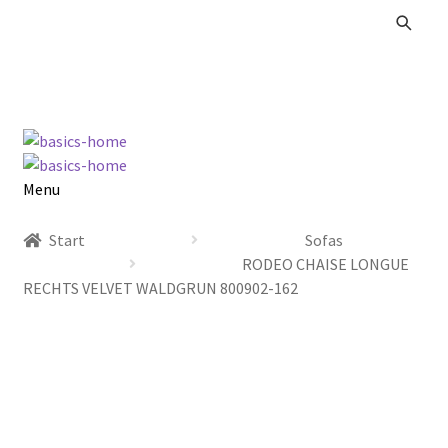
Zur
Zum
Navigation
Inhalt
springen
springen
Menu
Alle Produkte
Start
Sofas
RODEO CHAISE LONGUE
Kataloge Landhaus
RECHTS VELVET WALDGRUN 800902-162
Kataloge Massivholz
Kataloge Trends
Summer Sale