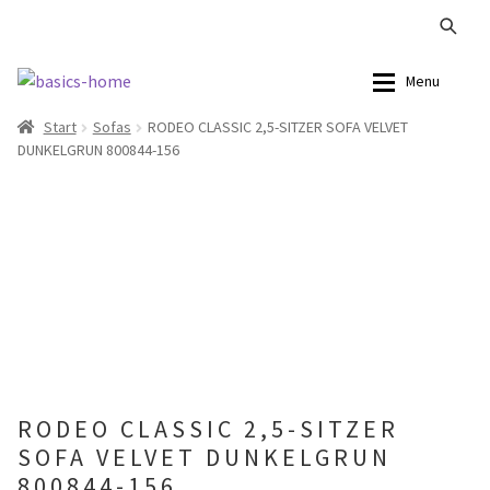
Zur
Zum
Menu
Navigation
Inhalt
Start
Sofas
RODEO CLASSIC 2,5-SITZER SOFA VELVET
springen
springen
Alle Produkte
Alle Produkte
DUNKELGRUN 800844-156
Kataloge Landhaus
Sofas
Kataloge Massivholz
Stühle
Kataloge Trends
Tische
Summer Sale
Aufbewahrung
Accessoires
RODEO CLASSIC 2,5-SITZER
SOFA VELVET DUNKELGRUN
Lampen
800844-156