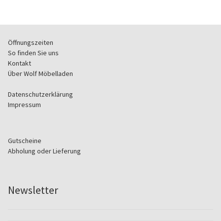
.
d
r
l
.
e
e
Öffnungszeiten
r
So finden Sie uns
.
Kontakt
Über Wolf Möbelladen
Datenschutzerklärung
Impressum
Gutscheine
Abholung oder Lieferung
Newsletter