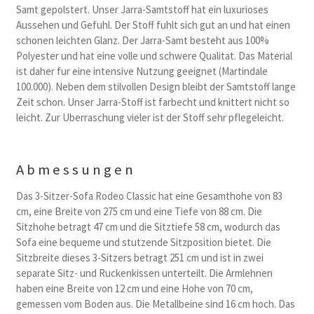
Samt gepolstert. Unser Jarra-Samtstoff hat ein luxurioses
Aussehen und Gefuhl. Der Stoff fuhlt sich gut an und hat einen
schonen leichten Glanz. Der Jarra-Samt besteht aus 100%
Polyester und hat eine volle und schwere Qualitat. Das Material
ist daher fur eine intensive Nutzung geeignet (Martindale
100.000). Neben dem stilvollen Design bleibt der Samtstoff lange
Zeit schon. Unser Jarra-Stoff ist farbecht und knittert nicht so
leicht. Zur Uberraschung vieler ist der Stoff sehr pflegeleicht.
Abmessungen
Das 3-Sitzer-Sofa Rodeo Classic hat eine Gesamthohe von 83
cm, eine Breite von 275 cm und eine Tiefe von 88 cm. Die
Sitzhohe betragt 47 cm und die Sitztiefe 58 cm, wodurch das
Sofa eine bequeme und stutzende Sitzposition bietet. Die
Sitzbreite dieses 3-Sitzers betragt 251 cm und ist in zwei
separate Sitz- und Ruckenkissen unterteilt. Die Armlehnen
haben eine Breite von 12 cm und eine Hohe von 70 cm,
gemessen vom Boden aus. Die Metallbeine sind 16 cm hoch. Das