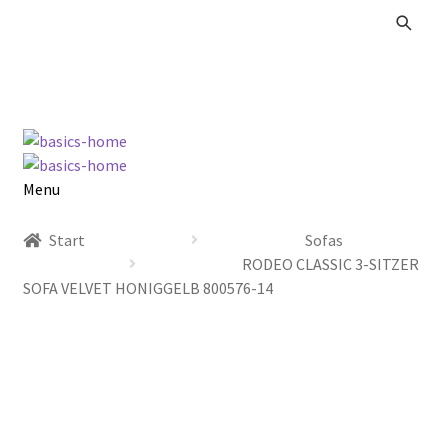
Zur
Zum
Navigation
Inhalt
springen
springen
Menu
Alle Produkte
Start
Sofas
RODEO CLASSIC 3-SITZER
Kataloge Landhaus
SOFA VELVET HONIGGELB 800576-14
Kataloge Massivholz
Kataloge Trends
Summer Sale