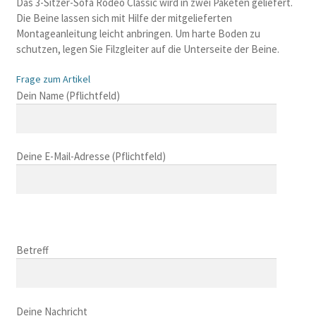
Das 3-Sitzer-Sofa Rodeo Classic wird in zwei Paketen geliefert.
Die Beine lassen sich mit Hilfe der mitgelieferten
Montageanleitung leicht anbringen. Um harte Boden zu
schutzen, legen Sie Filzgleiter auf die Unterseite der Beine.
Frage zum Artikel
B
Dein Name (Pflichtfeld)
i
t
t
Deine E-Mail-Adresse (Pflichtfeld)
e
l
a
s
B
s
i
B
e
t
i
Betreff
d
t
t
i
e
t
e
l
B
e
s
a
i
Deine Nachricht
l
e