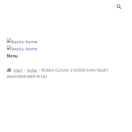
Zur
Zum
Navigation
Inhalt
springen
springen
Menu
Alle Produkte
Start
Sofas
RODEO CLASSIC 3-SITZER SOFA VELVET
WALDGRUN 800576-162
Kataloge Landhaus
Kataloge Massivholz
Kataloge Trends
Summer Sale