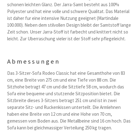
schonen leichten Glanz. Der Jarra-Samt besteht aus 100%
Polyester und hat eine volle und schwere Qualitat. Das Material
ist daher fur eine intensive Nutzung geeignet (Martindale
100.000). Neben dem stilvollen Design bleibt der Samtstoff lange
Zeit schon. Unser Jarra-Stoff ist farbecht und knittert nicht so
leicht. Zur Uberraschung vieler ist der Stoff sehr pflegeleicht.
Abmessungen
Das 3-Sitzer-Sofa Rodeo Classic hat eine Gesamthohe von 83
cm, eine Breite von 275 cm und eine Tiefe von 88 cm. Die
Sitzhohe betragt 47 cm und die Sitztiefe 58 cm, wodurch das
Sofa eine bequeme und stutzende Sitzposition bietet. Die
Sitzbreite dieses 3-Sitzers betragt 251 cm und ist in zwei
separate Sitz- und Ruckenkissen unterteilt. Die Armlehnen
haben eine Breite von 12 cm und eine Hohe von 70 cm,
gemessen vom Boden aus. Die Metallbeine sind 16 cm hoch. Das
Sofa kann bei gleichmassiger Verteilung 250 kg tragen.