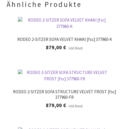
.
Ähnliche Produkte
RODEO 2-SITZER SOFA VELVET KHAKI [fsc] 377960-K
879,00
€
inkl.Mwst.
RODEO 2-SITZER SOFA STRUCTURE VELVET FROST [fsc]
377960-FR
879,00
€
inkl.Mwst.