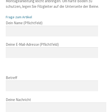
Montageanleitung leicht anbringen. Um harte Boden zu
schutzen, legen Sie Filzgleiter auf die Unterseite der Beine.
Frage zum Artikel
B
Dein Name (Pflichtfeld)
i
t
t
Deine E-Mail-Adresse (Pflichtfeld)
e
l
a
s
B
s
i
B
e
t
i
Betreff
d
t
t
i
e
t
e
l
B
e
s
a
i
Deine Nachricht
l
e
s
t
a
s
s
t
s
F