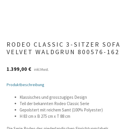
RODEO CLASSIC 3-SITZER SOFA
VELVET WALDGRUN 800576-162
1.399,00
€
inkl.Mwst.
Produktbeschreibung
Klassisches und grosszugiges Design
Teil der bekannten Rodeo Classic Serie
Gepolstert mit reichem Samt (100% Polyester)
H 83 cm x B 275 cm x T 88 cm
Die Serie Rodeo des niederlandischen Einrichtungslabels