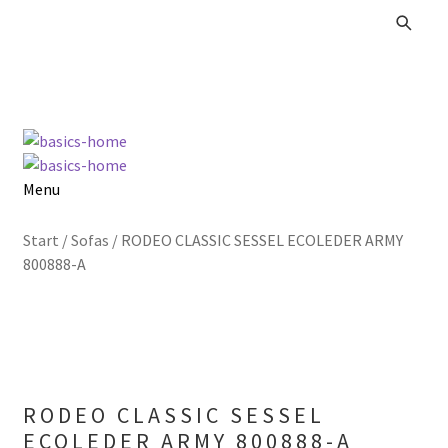
Zur
Zum
Navigation
Inhalt
springen
springen
Menu
Alle Produkte
Start
/
Sofas
/
RODEO CLASSIC SESSEL ECOLEDER ARMY
800888-A
Kataloge Landhaus
Kataloge Massivholz
Kataloge Trends
RODEO CLASSIC SESSEL
Summer Sale
ECOLEDER ARMY 800888-A