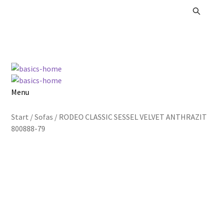
Zur
Zum
Navigation
Inhalt
springen
springen
Menu
Alle Produkte
Start
/
Sofas
/
RODEO CLASSIC SESSEL VELVET ANTHRAZIT
800888-79
Kataloge Landhaus
Kataloge Massivholz
Kataloge Trends
Summer Sale