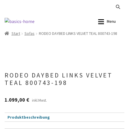
Zur
Zum
Menu
Navigation
Inhalt
Start
Sofas
RODEO DAYBED LINKS VELVET TEAL 800743-198
springen
springen
Alle Produkte
Alle Produkte
Kataloge Landhaus
Sofas
Kataloge Massivholz
Stühle
RODEO DAYBED LINKS VELVET
TEAL 800743-198
Kataloge Trends
Tische
Summer Sale
Aufbewahrung
1.099,00
€
inkl.Mwst.
Accessoires
Produktbeschreibung
Lampen