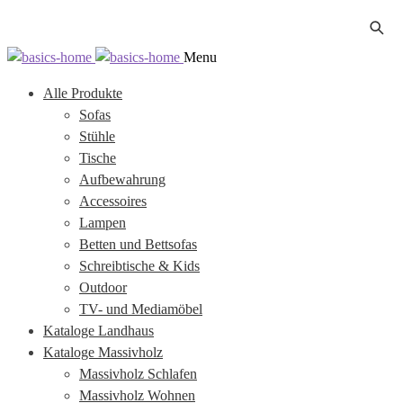
Zur
Zum
Menu
Navigation
Inhalt
Alle Produkte
springen
springen
Sofas
Stühle
Tische
Aufbewahrung
Accessoires
Lampen
Betten und Bettsofas
Schreibtische & Kids
Outdoor
TV- und Mediamöbel
Kataloge Landhaus
Kataloge Massivholz
Massivholz Schlafen
Massivholz Wohnen