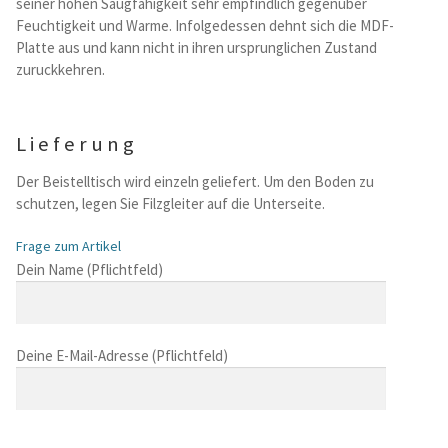
seiner hohen Saugfahigkeit sehr empfindlich gegenuber
Feuchtigkeit und Warme. Infolgedessen dehnt sich die MDF-
Platte aus und kann nicht in ihren ursprunglichen Zustand
zuruckkehren.
Lieferung
Der Beistelltisch wird einzeln geliefert. Um den Boden zu
schutzen, legen Sie Filzgleiter auf die Unterseite.
Frage zum Artikel
B
Dein Name (Pflichtfeld)
i
t
t
Deine E-Mail-Adresse (Pflichtfeld)
e
l
a
s
B
s