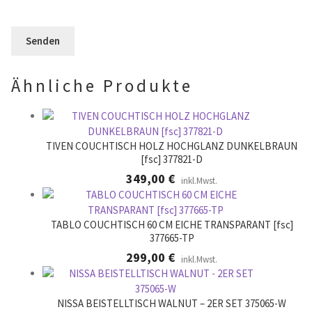
e
F
l
e
e
e
r
l
e
.
d
r
l
.
Ähnliche Produkte
e
e
r
.
TIVEN COUCHTISCH HOLZ HOCHGLANZ DUNKELBRAUN
[fsc] 377821-D
349,00
€
inkl.Mwst.
TABLO COUCHTISCH 60 CM EICHE TRANSPARANT [fsc]
377665-TP
299,00
€
inkl.Mwst.
NISSA BEISTELLTISCH WALNUT – 2ER SET 375065-W