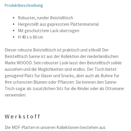
Produktbeschreibung
Betten und Bettsofas
Robuster, runder Beistelltisch
Hergestellt aus gepresstem Plattenmaterial
Schreibtische & Kids
Mit geschutztem Lack uberzogen
H 40 x o 60 cm
Outdoor
Dieser robuste Beistelltisch ist praktisch und stilvoll! Der
Beistelltisch Sanne ist aus der Kollektion der niederlandischen
TV- und Mediamöbel
Marke WOOOD. Sein robuster Look lasst den Beistelltisch solide
aussehen und die Moglichkeiten sind endlos. Der Tisch bietet
Kataloge Landhaus
genugend Platz fur Glaser und Snacks, aber auch als Buhne fur
Ihre schonsten Blumen oder Pflanzen. Sie konnen den Sanne-
Tisch sogar als zusatzlichen Sitz fur die Kinder oder als Ottomane
Kataloge Massivholz
verwenden.
Massivholz Schlafen
Werkstoff
Massivholz Wohnen
Die MDF-Platten in unseren Kollektionen bestehen aus