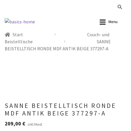
Zur
Zum
Menu
Navigation
Inhalt
Start
Couch- und
springen
springen
Alle Produkte
Alle Produkte
Beistelltische
SANNE
BEISTELLTISCH RONDE MDF ANTIK BEIGE 377297-A
Kataloge Landhaus
Sofas
Kataloge Massivholz
Stühle
Kataloge Trends
Tische
Summer Sale
Aufbewahrung
SANNE BEISTELLTISCH RONDE
MDF ANTIK BEIGE 377297-A
Accessoires
209,00
€
inkl.Mwst.
Lampen