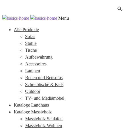
Zur
Zum
Menu
Navigation
Inhalt
Alle Produkte
springen
springen
Sofas
Stühle
Tische
Aufbewahrung
Accessoires
Lampen
Betten und Bettsofas
Schreibtische & Kids
Outdoor
TV- und Mediamöbel
Kataloge Landhaus
Kataloge Massivholz
Massivholz Schlafen
Massivholz Wohnen