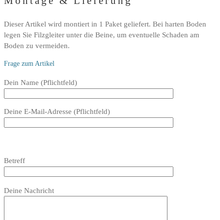
Montage & Lieferung
Dieser Artikel wird montiert in 1 Paket geliefert. Bei harten Boden
legen Sie Filzgleiter unter die Beine, um eventuelle Schaden am
Boden zu vermeiden.
Frage zum Artikel
Bitte
Dein Name (Pflichtfeld)
lasse
dieses
Deine E-Mail-Adresse (Pflichtfeld)
Feld
leer.
Bitte
lasse
Bitte
Betreff
dieses
lasse
Feld
dieses
Bitte
leer.
Feld
Deine Nachricht
lasse
leer.
dieses
Feld