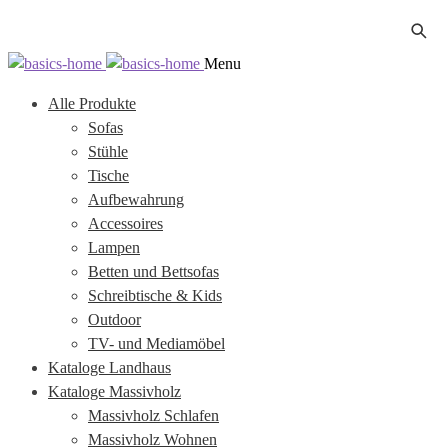
Zur
Zum
Menu
Navigation
Inhalt
Alle Produkte
springen
springen
Sofas
Stühle
Tische
Aufbewahrung
Accessoires
Lampen
Betten und Bettsofas
Schreibtische & Kids
Outdoor
TV- und Mediamöbel
Kataloge Landhaus
Kataloge Massivholz
Massivholz Schlafen
Massivholz Wohnen