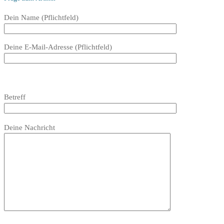
Bitte
Dein Name (Pflichtfeld)
lasse
dieses
Deine E-Mail-Adresse (Pflichtfeld)
Feld
leer.
Bitte
lasse
Bitte
Betreff
dieses
lasse
Feld
dieses
Bitte
leer.
Feld
Deine Nachricht
lasse
leer.
dieses
Feld
leer.