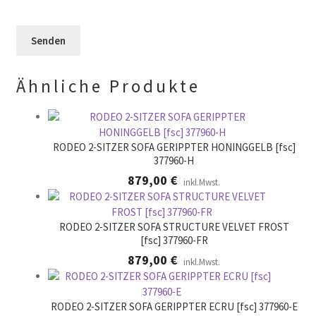
e
F
l
e
e
e
r
l
e
.
d
r
l
.
Ähnliche Produkte
e
e
r
.
RODEO 2-SITZER SOFA GERIPPTER HONINGGELB [fsc]
377960-H
879,00
€
inkl.Mwst.
RODEO 2-SITZER SOFA STRUCTURE VELVET FROST
[fsc] 377960-FR
879,00
€
inkl.Mwst.
RODEO 2-SITZER SOFA GERIPPTER ECRU [fsc] 377960-E