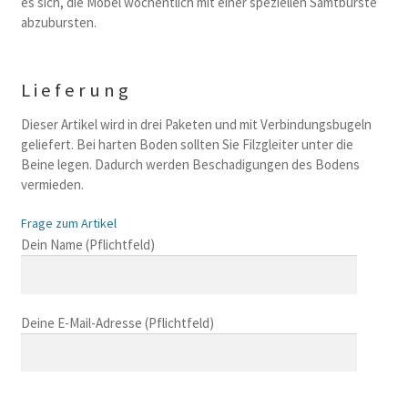
es sich, die Mobel wochentlich mit einer speziellen Samtburste
abzubursten.
Lieferung
Dieser Artikel wird in drei Paketen und mit Verbindungsbugeln
geliefert. Bei harten Boden sollten Sie Filzgleiter unter die
Beine legen. Dadurch werden Beschadigungen des Bodens
vermieden.
Frage zum Artikel
B
Dein Name (Pflichtfeld)
i
t
t
Deine E-Mail-Adresse (Pflichtfeld)
e
l
a
s
B
s