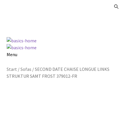
Zur
Zum
Navigation
Inhalt
springen
springen
Menu
Alle Produkte
Start
/
Sofas
/
SECOND DATE CHAISE LONGUE LINKS
STRUKTUR SAMT FROST 379012-FR
Kataloge Landhaus
Kataloge Massivholz
Kataloge Trends
Summer Sale