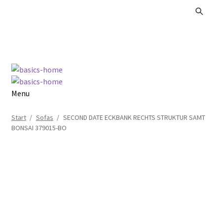
Zur
Zum
Navigation
Inhalt
springen
springen
Menu
Alle Produkte
Start
/
Sofas
/
SECOND DATE ECKBANK RECHTS STRUKTUR SAMT
BONSAI 379015-BO
Kataloge Landhaus
Kataloge Massivholz
Kataloge Trends
Summer Sale