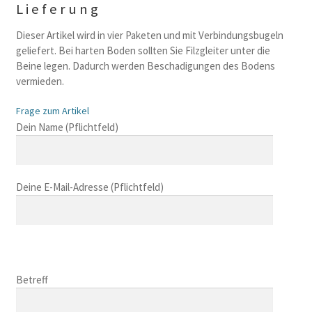
Lieferung
Dieser Artikel wird in vier Paketen und mit Verbindungsbugeln
geliefert. Bei harten Boden sollten Sie Filzgleiter unter die
Beine legen. Dadurch werden Beschadigungen des Bodens
vermieden.
Frage zum Artikel
B
Dein Name (Pflichtfeld)
i
t
t
Deine E-Mail-Adresse (Pflichtfeld)
e
l
a
s
B
s
i
B
e
t
i
Betreff
d
t
t
i
e
t
e