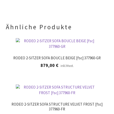
l
.
e
e
r
.
Ähnliche Produkte
RODEO 2-SITZER SOFA BOUCLE BEIGE [fsc] 377960-GR
879,00
€
inkl.Mwst.
RODEO 2-SITZER SOFA STRUCTURE VELVET FROST [fsc]
377960-FR