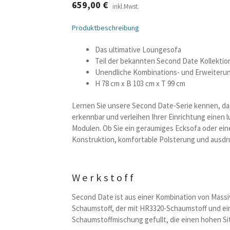
659,00
€
inkl.Mwst.
Produktbeschreibung
Das ultimative Loungesofa
Teil der bekannten Second Date Kollektio
Unendliche Kombinations- und Erweiteru
H 78 cm x B 103 cm x T 99 cm
Lernen Sie unsere Second Date-Serie kennen, das
erkennbar und verleihen Ihrer Einrichtung einen 
Modulen. Ob Sie ein geraumiges Ecksofa oder eine
Konstruktion, komfortable Polsterung und ausdru
Werkstoff
Second Date ist aus einer Kombination von Massi
Schaumstoff, der mit HR3320-Schaumstoff und ein
Schaumstoffmischung gefullt, die einen hohen Si