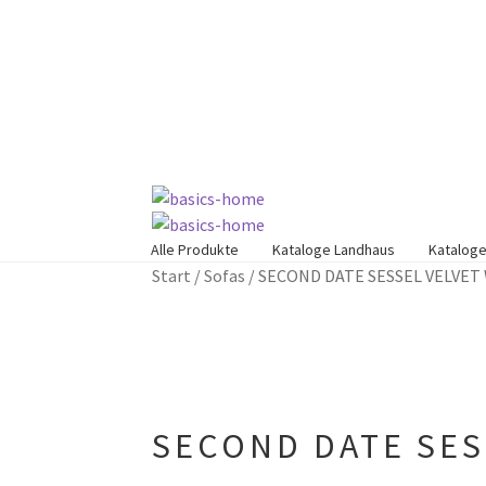
Zur
Zum
Navigation
Inhalt
springen
springen
Alle Produkte
Kataloge Landhaus
Kataloge
Start
/
Sofas
/
SECOND DATE SESSEL VELVET
SECOND DATE SES