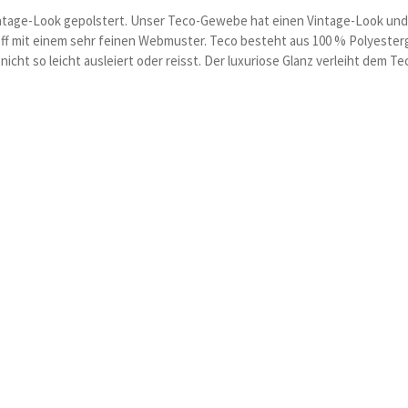
ntage-Look gepolstert. Unser Teco-Gewebe hat einen Vintage-Look und b
off mit einem sehr feinen Webmuster. Teco besteht aus 100 % Polyesterg
 nicht so leicht ausleiert oder reisst. Der luxuriose Glanz verleiht dem 