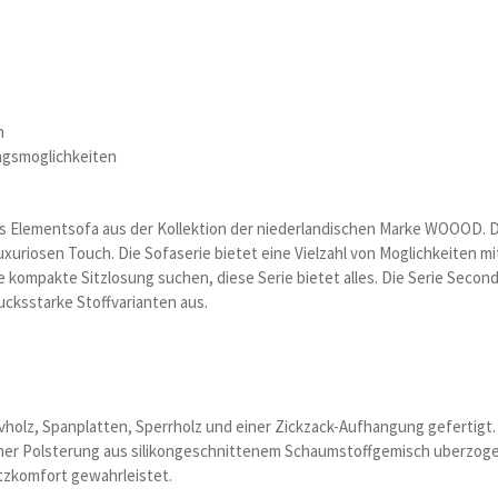
n
ngsmoglichkeiten
 Elementsofa aus der Kollektion der niederlandischen Marke WOOOD. Die 
luxuriosen Touch. Die Sofaserie bietet eine Vielzahl von Moglichkeiten 
 kompakte Sitzlosung suchen, diese Serie bietet alles. Die Serie Secon
cksstarke Stoffvarianten aus.
vholz, Spanplatten, Sperrholz und einer Zickzack-Aufhangung gefertigt.
er Polsterung aus silikongeschnittenem Schaumstoffgemisch uberzogen 
tzkomfort gewahrleistet.