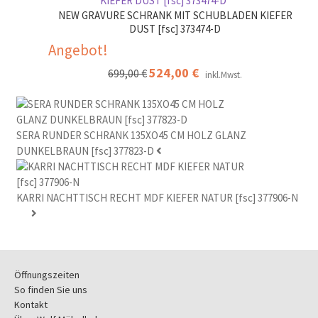
399,00 €
299,00 €.
NEW GRAVURE SCHRANK MIT SCHUBLADEN KIEFER
DUST [fsc] 373474-D
Angebot!
Ursprünglicher
524,00
€
Aktueller
699,00
€
inkl.Mwst.
Preis
Preis
war:
ist:
699,00 €
524,00 €.
SERA RUNDER SCHRANK 135XO45 CM HOLZ GLANZ
DUNKELBRAUN [fsc] 377823-D
KARRI NACHTTISCH RECHT MDF KIEFER NATUR [fsc] 377906-N
Öffnungszeiten
So finden Sie uns
Kontakt