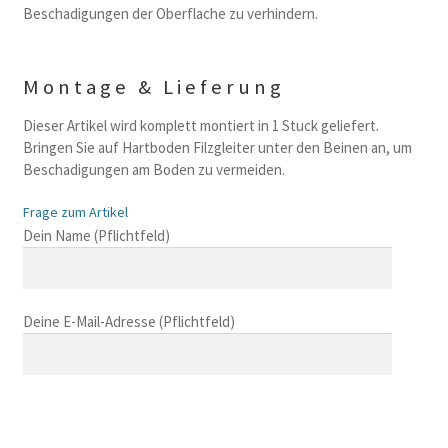
Beschadigungen der Oberflache zu verhindern.
Montage & Lieferung
Dieser Artikel wird komplett montiert in 1 Stuck geliefert.
Bringen Sie auf Hartboden Filzgleiter unter den Beinen an, um
Beschadigungen am Boden zu vermeiden.
Frage zum Artikel
B
Dein Name (Pflichtfeld)
i
t
t
Deine E-Mail-Adresse (Pflichtfeld)
e
l
a
s
B
s
i
B
e