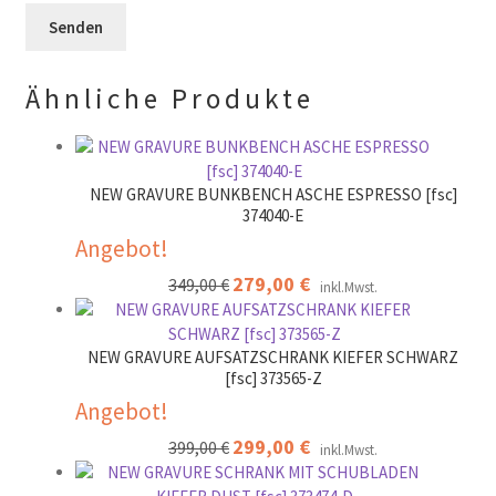
r
l
e
.
d
r
l
.
Ähnliche Produkte
e
e
r
.
NEW GRAVURE BUNKBENCH ASCHE ESPRESSO [fsc]
374040-E
Angebot!
Ursprünglicher
279,00
€
Aktueller
349,00
€
inkl.Mwst.
Preis
Preis
war:
ist:
349,00 €
279,00 €.
NEW GRAVURE AUFSATZSCHRANK KIEFER SCHWARZ
[fsc] 373565-Z
Angebot!
Ursprünglicher
299,00
€
Aktueller
399,00
€
inkl.Mwst.
Preis
Preis
war:
ist: