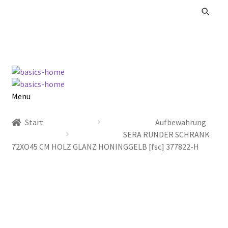
Zur
Zum
Navigation
Inhalt
springen
springen
Menu
Alle Produkte
Start
Aufbewahrung
SERA RUNDER SCHRANK
Kataloge Landhaus
72XO45 CM HOLZ GLANZ HONINGGELB [fsc] 377822-H
Kataloge Massivholz
Kataloge Trends
Summer Sale