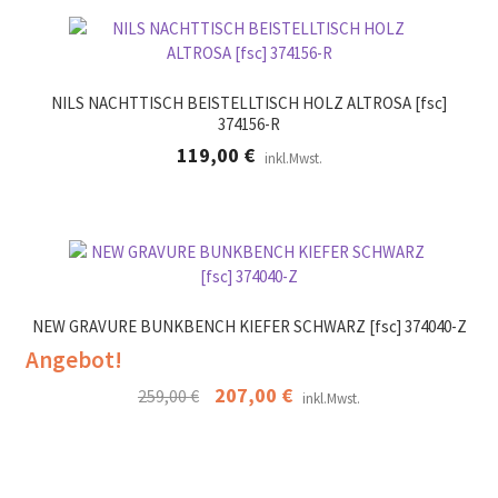
849,00 €
636,00 €.
NILS NACHTTISCH BEISTELLTISCH HOLZ ALTROSA [fsc]
374156-R
119,00
€
inkl.Mwst.
NEW GRAVURE BUNKBENCH KIEFER SCHWARZ [fsc] 374040-Z
Angebot!
Ursprünglicher
207,00
€
Aktueller
259,00
€
inkl.Mwst.
Preis
Preis
war:
ist:
259,00 €
207,00 €.