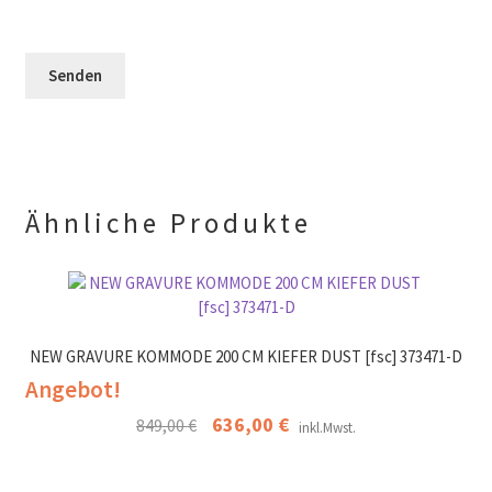
e
F
l
e
e
e
r
l
e
.
d
r
l
.
e
e
r
.
Ähnliche Produkte
NEW GRAVURE KOMMODE 200 CM KIEFER DUST [fsc] 373471-D
Angebot!
Ursprünglicher
636,00
€
Aktueller
849,00
€
inkl.Mwst.
Preis
Preis
war:
ist: