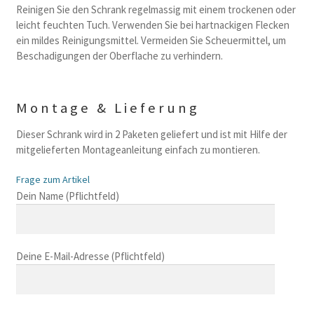
Reinigen Sie den Schrank regelmassig mit einem trockenen oder
leicht feuchten Tuch. Verwenden Sie bei hartnackigen Flecken
ein mildes Reinigungsmittel. Vermeiden Sie Scheuermittel, um
Beschadigungen der Oberflache zu verhindern.
Montage & Lieferung
Dieser Schrank wird in 2 Paketen geliefert und ist mit Hilfe der
mitgelieferten Montageanleitung einfach zu montieren.
Frage zum Artikel
B
Dein Name (Pflichtfeld)
i
t
t
Deine E-Mail-Adresse (Pflichtfeld)
e
l
a
s