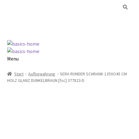
Zur
Zum
Navigation
Inhalt
springen
springen
Menu
Alle Produkte
Start
Aufbewahrung
SERA RUNDER SCHRANK 135XO45 CM
HOLZ GLANZ DUNKELBRAUN [fsc] 377823-D
Kataloge Landhaus
Kataloge Massivholz
Kataloge Trends
Summer Sale