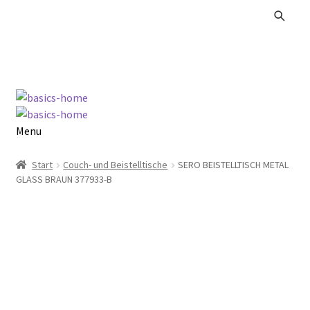
Zur
Zum
Navigation
Inhalt
springen
springen
Menu
Alle Produkte
Start
Couch- und Beistelltische
SERO BEISTELLTISCH METAL
GLASS BRAUN 377933-B
Kataloge Landhaus
Kataloge Massivholz
Kataloge Trends
Summer Sale