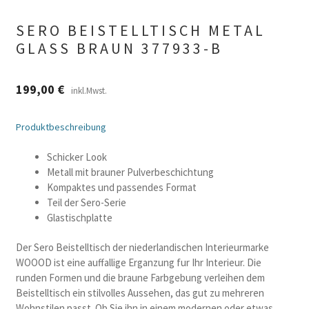
SERO BEISTELLTISCH METAL
GLASS BRAUN 377933-B
199,00
€
inkl.Mwst.
Produktbeschreibung
Schicker Look
Metall mit brauner Pulverbeschichtung
Kompaktes und passendes Format
Teil der Sero-Serie
Glastischplatte
Der Sero Beistelltisch der niederlandischen Interieurmarke
WOOOD ist eine auffallige Erganzung fur Ihr Interieur. Die
runden Formen und die braune Farbgebung verleihen dem
Beistelltisch ein stilvolles Aussehen, das gut zu mehreren
Wohnstilen passt. Ob Sie ihn in einem modernen oder etwas