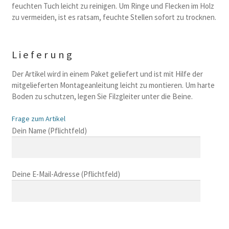
feuchten Tuch leicht zu reinigen. Um Ringe und Flecken im Holz
zu vermeiden, ist es ratsam, feuchte Stellen sofort zu trocknen.
Lieferung
Der Artikel wird in einem Paket geliefert und ist mit Hilfe der
mitgelieferten Montageanleitung leicht zu montieren. Um harte
Boden zu schutzen, legen Sie Filzgleiter unter die Beine.
Frage zum Artikel
B
Dein Name (Pflichtfeld)
i
t
t
Deine E-Mail-Adresse (Pflichtfeld)
e
l
a
s
B
s