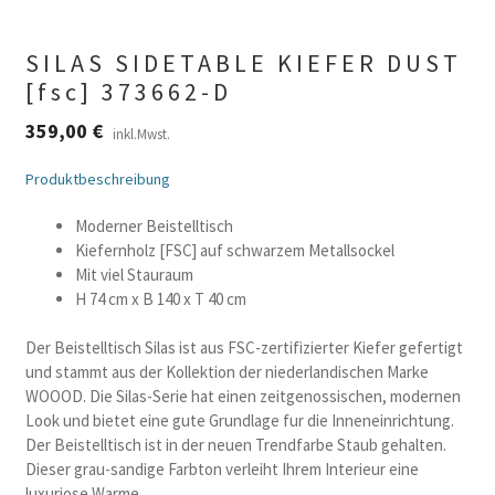
SILAS SIDETABLE KIEFER DUST
[fsc] 373662-D
359,00
€
inkl.Mwst.
Produktbeschreibung
Moderner Beistelltisch
Kiefernholz [FSC] auf schwarzem Metallsockel
Mit viel Stauraum
H 74 cm x B 140 x T 40 cm
Der Beistelltisch Silas ist aus FSC-zertifizierter Kiefer gefertigt
und stammt aus der Kollektion der niederlandischen Marke
WOOOD. Die Silas-Serie hat einen zeitgenossischen, modernen
Look und bietet eine gute Grundlage fur die Inneneinrichtung.
Der Beistelltisch ist in der neuen Trendfarbe Staub gehalten.
Dieser grau-sandige Farbton verleiht Ihrem Interieur eine
luxuriose Warme.