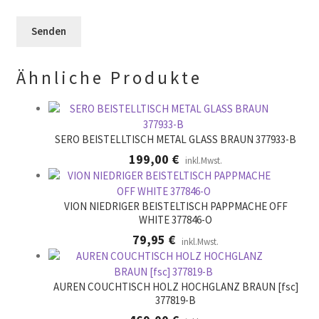
e
e
e
r
l
e
.
d
r
l
.
Ähnliche Produkte
e
e
r
.
SERO BEISTELLTISCH METAL GLASS BRAUN 377933-B
199,00
€
inkl.Mwst.
VION NIEDRIGER BEISTELTISCH PAPPMACHE OFF
WHITE 377846-O
79,95
€
inkl.Mwst.
AUREN COUCHTISCH HOLZ HOCHGLANZ BRAUN [fsc]
377819-B