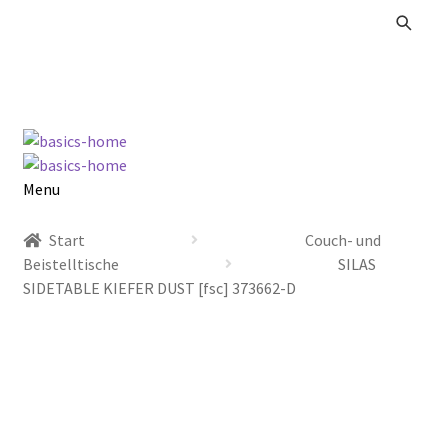
Zur
Zum
Navigation
Inhalt
springen
springen
Menu
Alle Produkte
Start
Couch- und
Beistelltische
SILAS
Kataloge Landhaus
SIDETABLE KIEFER DUST [fsc] 373662-D
Kataloge Massivholz
Kataloge Trends
Summer Sale