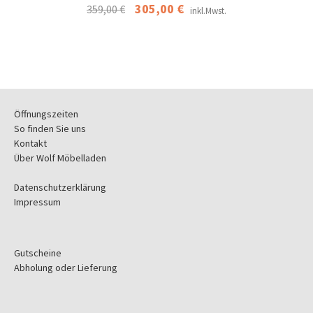
Ursprünglicher
305,00
€
Aktueller
359,00
€
inkl.Mwst.
Preis
Preis
war:
ist:
359,00 €
305,00 €.
Öffnungszeiten
So finden Sie uns
Kontakt
Über Wolf Möbelladen
Datenschutzerklärung
Impressum
Gutscheine
Abholung oder Lieferung