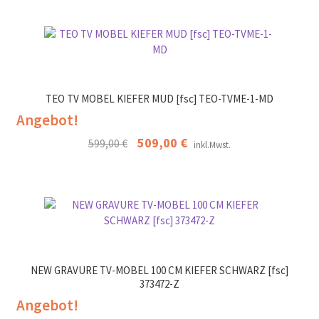
war:
ist:
449,00 €
398,00 €.
TEO TV MOBEL KIEFER MUD [fsc] TEO-TVME-1-MD
Angebot!
Ursprünglicher
509,00
€
Aktueller
599,00
€
inkl.Mwst.
Preis
Preis
war:
ist:
599,00 €
509,00 €.
NEW GRAVURE TV-MOBEL 100 CM KIEFER SCHWARZ [fsc]
373472-Z
Angebot!