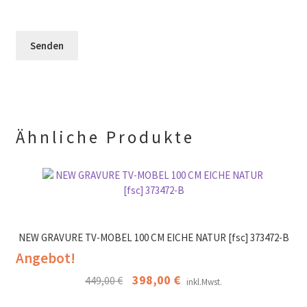
e
F
l
e
e
e
r
l
e
.
d
r
l
.
e
e
r
.
Ähnliche Produkte
NEW GRAVURE TV-MOBEL 100 CM EICHE NATUR [fsc] 373472-B
Angebot!
Ursprünglicher
398,00
€
Aktueller
449,00
€
inkl.Mwst.
Preis
Preis