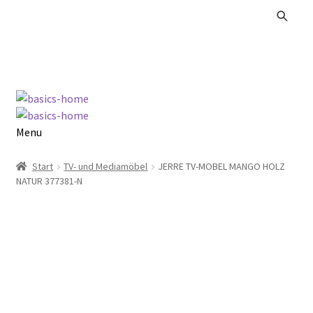
Zur
Zum
Navigation
Inhalt
springen
springen
Menu
Alle Produkte
Start
TV- und Mediamöbel
JERRE TV-MOBEL MANGO HOLZ
NATUR 377381-N
Kataloge Landhaus
Kataloge Massivholz
Kataloge Trends
Summer Sale