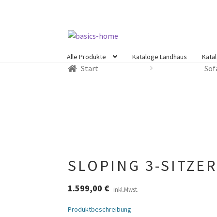
Zur
Zum
Navigation
Inhalt
Alle Produkte
Kataloge Landhaus
Kata
springen
springen
Start
Sof
SLOPING 3-SITZE
1.599,00
€
inkl.Mwst.
Produktbeschreibung