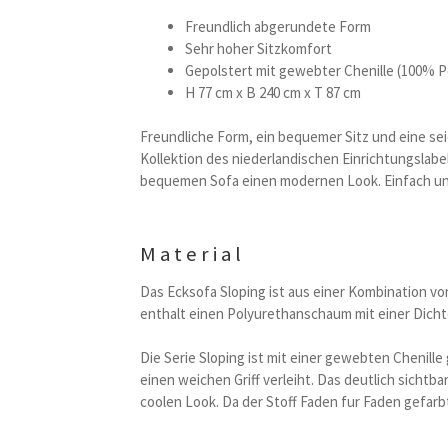
Freundlich abgerundete Form
Sehr hoher Sitzkomfort
Gepolstert mit gewebter Chenille (100% P
H 77 cm x B 240 cm x T 87 cm
Freundliche Form, ein bequemer Sitz und eine se
Kollektion des niederlandischen Einrichtungslab
bequemen Sofa einen modernen Look. Einfach und 
Material
Das Ecksofa Sloping ist aus einer Kombination vo
enthalt einen Polyurethanschaum mit einer Dicht
Die Serie Sloping ist mit einer gewebten Chenill
einen weichen Griff verleiht. Das deutlich sicht
coolen Look. Da der Stoff Faden fur Faden gefarbt