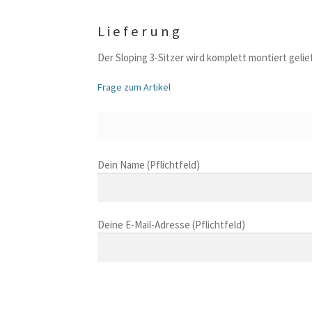
Lieferung
Der Sloping 3-Sitzer wird komplett montiert gelie
Frage zum Artikel
B
Dein Name (Pflichtfeld)
i
t
t
Deine E-Mail-Adresse (Pflichtfeld)
e
l
a
s
B
s
i
B
e