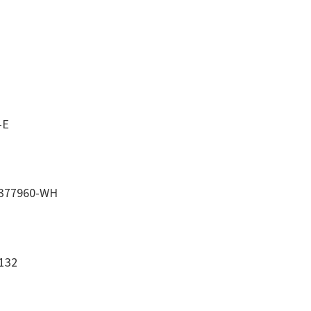
-E
 377960-WH
132