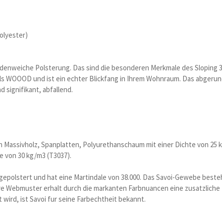
olyester)
idenweiche Polsterung. Das sind die besonderen Merkmale des Sloping 3-
els WOOOD und ist ein echter Blickfang in Ihrem Wohnraum. Das abgerund
signifikant, abfallend.
n Massivholz, Spanplatten, Polyurethanschaum mit einer Dichte von 25 
e von 30 kg/m3 (T3037).
e gepolstert und hat eine Martindale von 38.000. Das Savoi-Gewebe beste
bare Webmuster erhalt durch die markanten Farbnuancen eine zusatzliche
 wird, ist Savoi fur seine Farbechtheit bekannt.