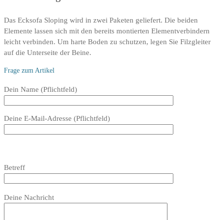
Das Ecksofa Sloping wird in zwei Paketen geliefert. Die beiden
Elemente lassen sich mit den bereits montierten Elementverbindern
leicht verbinden. Um harte Boden zu schutzen, legen Sie Filzgleiter
auf die Unterseite der Beine.
Frage zum Artikel
Bitte
Dein Name (Pflichtfeld)
lasse
dieses
Deine E-Mail-Adresse (Pflichtfeld)
Feld
leer.
Bitte
lasse
Bitte
Betreff
dieses
lasse
Feld
dieses
Bitte
leer.
Feld
Deine Nachricht
lasse
leer.
dieses