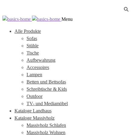
Zur
Zum
Menu
Navigation
Inhalt
Alle Produkte
springen
springen
Sofas
Stühle
Tische
Aufbewahrung
Accessoires
Lampen
Betten und Bettsofas
Schreibtische & Kids
Outdoor
TV- und Mediamöbel
Kataloge Landhaus
Kataloge Massivholz
Massivholz Schlafen
Massivholz Wohnen