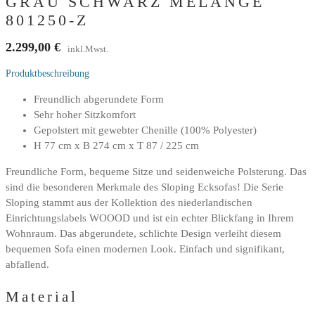
GRAU SCHWARZ MELANGE
801250-Z
2.299,00
€
inkl.Mwst.
Produktbeschreibung
Freundlich abgerundete Form
Sehr hoher Sitzkomfort
Gepolstert mit gewebter Chenille (100% Polyester)
H 77 cm x B 274 cm x T 87 / 225 cm
Freundliche Form, bequeme Sitze und seidenweiche Polsterung. Das
sind die besonderen Merkmale des Sloping Ecksofas! Die Serie
Sloping stammt aus der Kollektion des niederlandischen
Einrichtungslabels WOOOD und ist ein echter Blickfang in Ihrem
Wohnraum. Das abgerundete, schlichte Design verleiht diesem
bequemen Sofa einen modernen Look. Einfach und signifikant,
abfallend.
Material