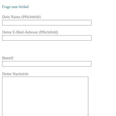
Frage zum Artikel
Bitte
Dein Name (Pflichtfeld)
lasse
dieses
Deine E-Mail-Adresse (Pflichtfeld)
Feld
leer.
Bitte
lasse
Bitte
Betreff
dieses
lasse
Feld
dieses
Bitte
leer.
Feld
Deine Nachricht
lasse
leer.
dieses
Feld
leer.