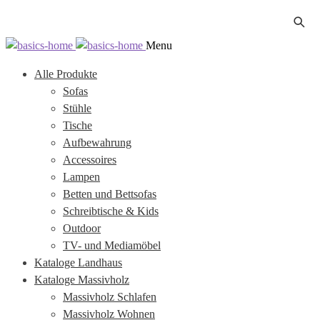
Zur
Zum
Menu
Navigation
Inhalt
Alle Produkte
springen
springen
Sofas
Stühle
Tische
Aufbewahrung
Accessoires
Lampen
Betten und Bettsofas
Schreibtische & Kids
Outdoor
TV- und Mediamöbel
Kataloge Landhaus
Kataloge Massivholz
Massivholz Schlafen
Massivholz Wohnen