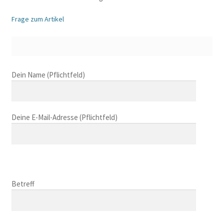
Frage zum Artikel
B
Dein Name (Pflichtfeld)
i
t
t
Deine E-Mail-Adresse (Pflichtfeld)
e
l
a
s
B
s
i
B
e
t
i
Betreff
d
t
t
i
e
t
e
l
B
e
s