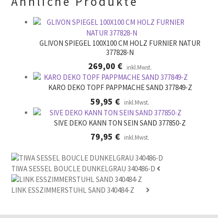
Ähnliche Produkte
e
r
.
GLIVON SPIEGEL 100X100 CM HOLZ FURNIER NATUR
377828-N
269,00
€
inkl.Mwst.
KARO DEKO TOPF PAPPMACHE SAND 377849-Z
59,95
€
inkl.Mwst.
SIVE DEKO KANN TON SEIN SAND 377850-Z
79,95
€
inkl.Mwst.
TIWA SESSEL BOUCLE DUNKELGRAU 340486-D
LINK ESSZIMMERSTUHL SAND 340484-Z