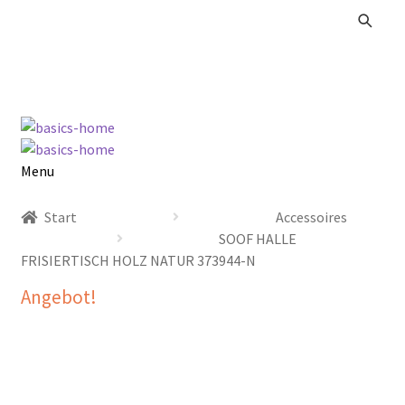
Zur
Zum
Navigation
Inhalt
springen
springen
Menu
Alle Produkte
Start
Accessoires
SOOF HALLE
Kataloge Landhaus
FRISIERTISCH HOLZ NATUR 373944-N
Angebot!
Kataloge Massivholz
Kataloge Trends
Summer Sale