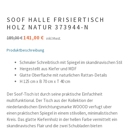
SOOF HALLE FRISIERTISCH
HOLZ NATUR 373944-N
Ursprünglicher
141,00
€
Aktueller
189,00
€
inkl.Mwst.
Preis
Preis
war:
ist:
Produktbeschreibung
189,00 €
141,00 €.
Schmaler Schreibtisch mit Spiegel im skandinavischen Stil
Hergestellt aus Kiefer und MDF
Glatte Oberflache mit naturlichen Rattan-Details
H 125 cm x B 70 cm x T 40 cm
Der Soof-Tisch ist durch seine praktische Einfachheit
multifunktional. Der Tisch aus der Kollektion der
niederlandischen Einrichtungsmarke WOOOD verfugt uber
einen praktischen Spiegel in einem stilvollen, minimalistischen
Kreis. Das glatte Kiefernholz in der hellen Farbe vermittelt ein
skandinavisches Flair und die zwei Schubladen bieten