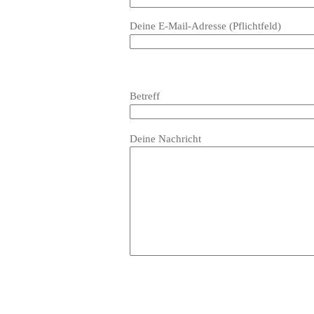
dieses
Deine E-Mail-Adresse (Pflichtfeld)
Feld
leer.
Bitte
lasse
Bitte
Betreff
dieses
lasse
Feld
dieses
Bitte
leer.
Feld
Deine Nachricht
lasse
leer.
dieses
Feld
leer.