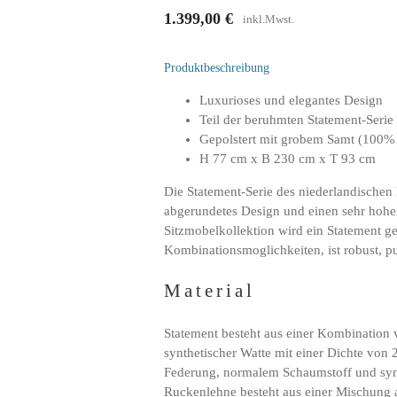
1.399,00
€
inkl.Mwst.
Produktbeschreibung
Luxurioses und elegantes Design
Teil der beruhmten Statement-Serie
Gepolstert mit grobem Samt (100% 
H 77 cm x B 230 cm x T 93 cm
Die Statement-Serie des niederlandischen
abgerundetes Design und einen sehr hohe
Sitzmobelkollektion wird ein Statement ges
Kombinationsmoglichkeiten, ist robust, pu
Material
Statement besteht aus einer Kombination
synthetischer Watte mit einer Dichte von 
Federung, normalem Schaumstoff und syn
Ruckenlehne besteht aus einer Mischung