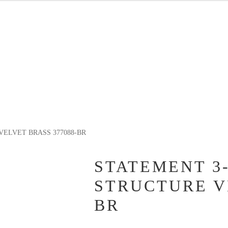
tion
en
en
VELVET BRASS 377088-BR
STATEMENT 3-
STRUCTURE V
BR