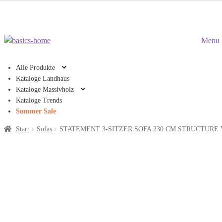
Zur
Zum
Menu
Naviga
Inhalt
spring
spring
Alle Produkte
Kataloge Landhaus
Kataloge Massivholz
Kataloge Trends
Summer Sale
Start
Sofas
STATEMENT 3-SITZER SOFA 230 CM STRUCTURE 