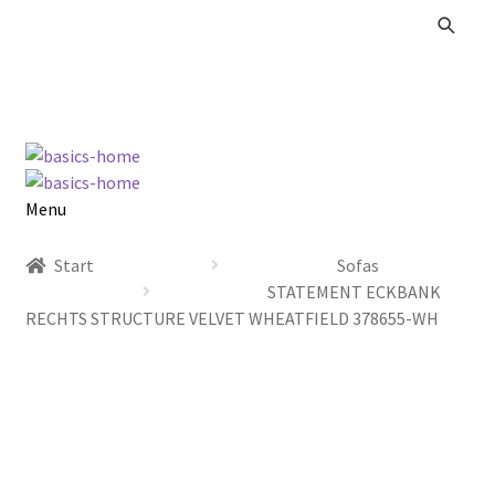
Zur
Zum
Navigation
Inhalt
springen
springen
Menu
Alle Produkte
Start
Sofas
STATEMENT ECKBANK
Kataloge Landhaus
RECHTS STRUCTURE VELVET WHEATFIELD 378655-WH
Kataloge Massivholz
Kataloge Trends
Summer Sale