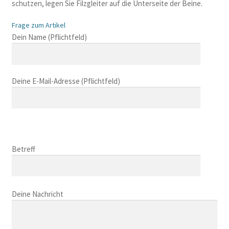
schutzen, legen Sie Filzgleiter auf die Unterseite der Beine.
Frage zum Artikel
B
Dein Name (Pflichtfeld)
i
t
t
Deine E-Mail-Adresse (Pflichtfeld)
e
l
a
s
B
s
i
B
e
t
i
Betreff
d
t
t
i
e
t
e
l
B
e
s
a
i
Deine Nachricht
l
e
s
t
a
s
s
t
s
F
e
e
s
e