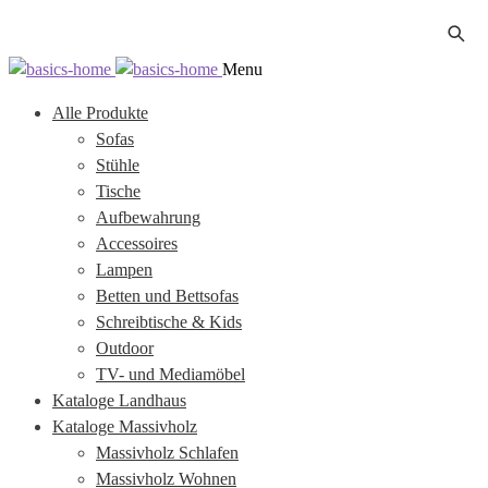
Zur
Zum
Menu
Navigation
Inhalt
Alle Produkte
springen
springen
Sofas
Stühle
Tische
Aufbewahrung
Accessoires
Lampen
Betten und Bettsofas
Schreibtische & Kids
Outdoor
TV- und Mediamöbel
Kataloge Landhaus
Kataloge Massivholz
Massivholz Schlafen
Massivholz Wohnen