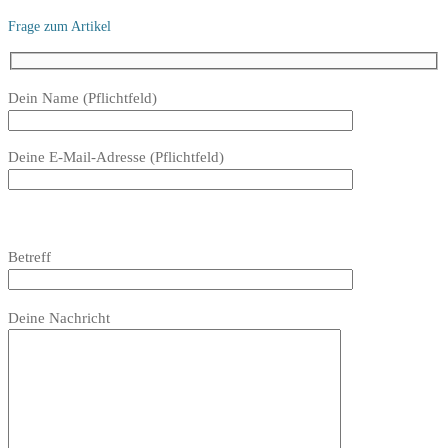
Frage zum Artikel
Bitte
Dein Name (Pflichtfeld)
lasse
dieses
Deine E-Mail-Adresse (Pflichtfeld)
Feld
leer.
Bitte
lasse
Bitte
Betreff
dieses
lasse
Feld
dieses
Bitte
leer.
Feld
Deine Nachricht
lasse
leer.
dieses
Feld
leer.