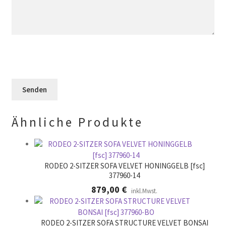
F
i
s
.
e
e
F
l
s
e
d
e
l
l
s
d
e
F
l
e
e
e
r
l
e
.
d
r
l
.
Ähnliche Produkte
e
e
r
.
RODEO 2-SITZER SOFA VELVET HONINGGELB [fsc]
377960-14
879,00
€
inkl.Mwst.
RODEO 2-SITZER SOFA STRUCTURE VELVET BONSAI