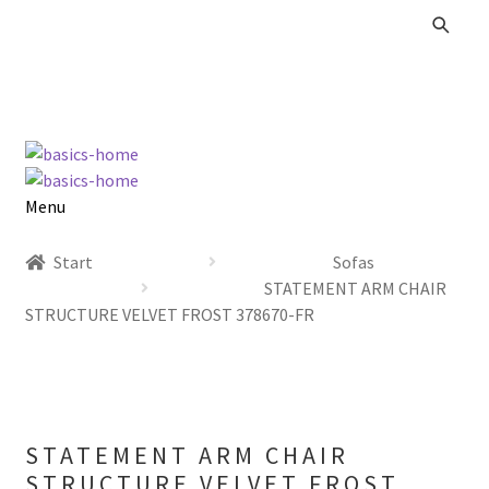
Zur
Zum
Navigation
Inhalt
springen
springen
Menu
Alle Produkte
Start
Sofas
STATEMENT ARM CHAIR
Kataloge Landhaus
STRUCTURE VELVET FROST 378670-FR
Kataloge Massivholz
Kataloge Trends
STATEMENT ARM CHAIR
Summer Sale
STRUCTURE VELVET FROST