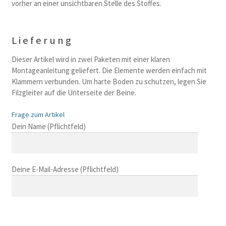
vorher an einer unsichtbaren Stelle des Stoffes.
Lieferung
Dieser Artikel wird in zwei Paketen mit einer klaren
Montageanleitung geliefert. Die Elemente werden einfach mit
Klammern verbunden. Um harte Boden zu schutzen, legen Sie
Filzgleiter auf die Unterseite der Beine.
Frage zum Artikel
B
Dein Name (Pflichtfeld)
i
t
t
Deine E-Mail-Adresse (Pflichtfeld)
e
l
a
s
B
s
i
B
e