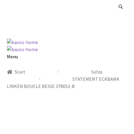
Zur
Zum
Navigation
Inhalt
springen
springen
Menu
Alle Produkte
Start
Sofas
STATEMENT ECKBANK
Kataloge Landhaus
LINKEN BOUCLE BEIGE 378652-B
Kataloge Massivholz
Kataloge Trends
Summer Sale