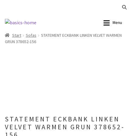
Zur
Zum
Menu
Navigation
Inhalt
Start
Sofas
STATEMENT ECKBANK LINKEN VELVET WARMEN
springen
springen
Alle Produkte
Alle Produkte
GRUN 378652-156
Kataloge Landhaus
Sofas
Kataloge Massivholz
Stühle
Kataloge Trends
Tische
Summer Sale
Aufbewahrung
Accessoires
STATEMENT ECKBANK LINKEN
VELVET WARMEN GRUN 378652-
Lampen
156