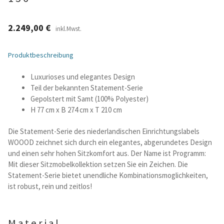
Betten und Bettsofas
2.249,00
€
inkl.Mwst.
Schreibtische & Kids
Produktbeschreibung
Outdoor
Luxurioses und elegantes Design
Teil der bekannten Statement-Serie
Gepolstert mit Samt (100% Polyester)
TV- und Mediamöbel
H 77 cm x B 274 cm x T 210 cm
Kataloge Landhaus
Die Statement-Serie des niederlandischen Einrichtungslabels
WOOOD zeichnet sich durch ein elegantes, abgerundetes Design
Kataloge Massivholz
und einen sehr hohen Sitzkomfort aus. Der Name ist Programm:
Mit dieser Sitzmobelkollektion setzen Sie ein Zeichen. Die
Statement-Serie bietet unendliche Kombinationsmoglichkeiten,
Massivholz Schlafen
ist robust, rein und zeitlos!
Massivholz Wohnen
Material