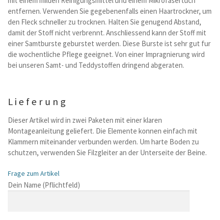
mit einem milden Reinigungsmittel und einem Mikrofasertuch
entfernen. Verwenden Sie gegebenenfalls einen Haartrockner, um
den Fleck schneller zu trocknen. Halten Sie genugend Abstand,
damit der Stoff nicht verbrennt. Anschliessend kann der Stoff mit
einer Samtburste geburstet werden. Diese Burste ist sehr gut fur
die wochentliche Pflege geeignet. Von einer Impragnierung wird
bei unseren Samt- und Teddystoffen dringend abgeraten.
Lieferung
Dieser Artikel wird in zwei Paketen mit einer klaren
Montageanleitung geliefert. Die Elemente konnen einfach mit
Klammern miteinander verbunden werden. Um harte Boden zu
schutzen, verwenden Sie Filzgleiter an der Unterseite der Beine.
Frage zum Artikel
B
Dein Name (Pflichtfeld)
i
t
t