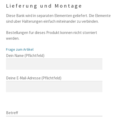
Lieferung und Montage
Diese Bank wird in separaten Elementen geliefert. Die Elemente
sind uber Halterungen einfach miteinander zu verbinden.
Bestellungen fur dieses Produkt konnen nicht storniert
werden.
Frage zum Artikel
B
Dein Name (Pflichtfeld)
i
t
t
Deine E-Mail-Adresse (Pflichtfeld)
e
l
a
s
B
s
i
B
e
t
i
Betreff
d