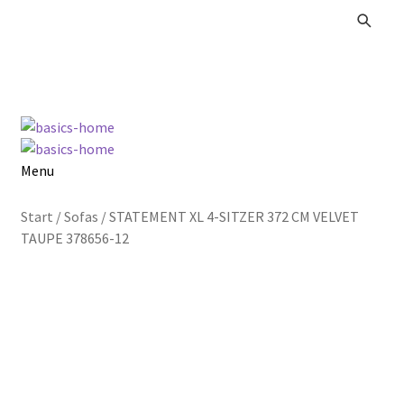
Zur
Zum
Navigation
Inhalt
springen
springen
Menu
Alle Produkte
Start
/
Sofas
/
STATEMENT XL 4-SITZER 372 CM VELVET
TAUPE 378656-12
Kataloge Landhaus
Kataloge Massivholz
Kataloge Trends
Summer Sale