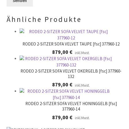
.
d
r
l
.
Ähnliche Produkte
e
e
r
.
RODEO 2-SITZER SOFA VELVET TAUPE [fsc] 377960-12
879,00
€
inkl.Mwst.
RODEO 2-SITZER SOFA VELVET OKERGELB [fsc] 377960-
132
879,00
€
inkl.Mwst.
RODEO 2-SITZER SOFA VELVET HONINGGELB [fsc]
377960-14
879,00
€
inkl.Mwst.