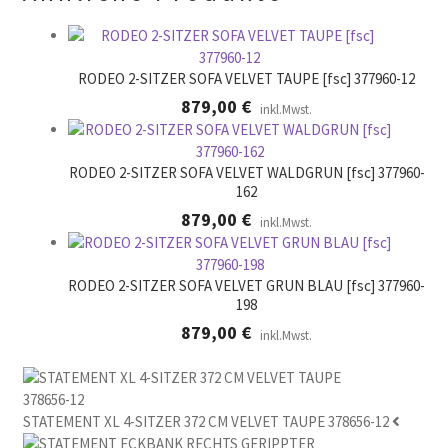
e
r
.
RODEO 2-SITZER SOFA VELVET TAUPE [fsc] 377960-12
879,00
€
inkl.Mwst.
RODEO 2-SITZER SOFA VELVET WALDGRUN [fsc] 377960-
162
879,00
€
inkl.Mwst.
RODEO 2-SITZER SOFA VELVET GRUN BLAU [fsc] 377960-
198
879,00
€
inkl.Mwst.
STATEMENT XL 4-SITZER 372 CM VELVET TAUPE 378656-12