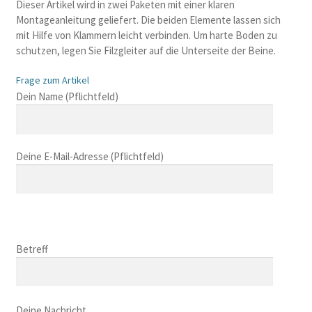
Dieser Artikel wird in zwei Paketen mit einer klaren
Montageanleitung geliefert. Die beiden Elemente lassen sich
mit Hilfe von Klammern leicht verbinden. Um harte Boden zu
schutzen, legen Sie Filzgleiter auf die Unterseite der Beine.
Frage zum Artikel
B
Dein Name (Pflichtfeld)
i
t
t
Deine E-Mail-Adresse (Pflichtfeld)
e
l
a
s
B
s
i
B
e
t
i
Betreff
d
t
t
i
e
t
e
l
B
e
s
a
i
Deine Nachricht
l
e