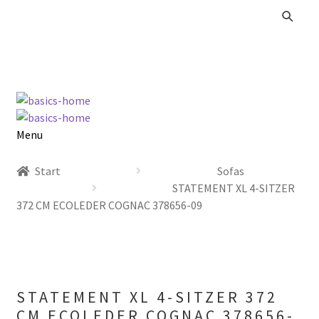
Zur
Zum
Navigation
Inhalt
springen
springen
Menu
Alle Produkte
Start
Sofas
STATEMENT XL 4-SITZER
Kataloge Landhaus
372 CM ECOLEDER COGNAC 378656-09
Kataloge Massivholz
Kataloge Trends
STATEMENT XL 4-SITZER 372
Summer Sale
CM ECOLEDER COGNAC 378656-