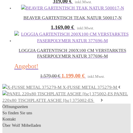
319,00
€
inkl.Mwst.
BEAVER GARTENTISCH TEAK NATUR 500017-N
1.169,00
€
inkl.Mwst.
LOGGIA GARTENTISCH 200X100 CM VERSTARKTES
FASERPOLYMER NATUR 377696-M
Angebot!
1.199,00
€
Ursprünglicher
Aktueller
1.579,00
€
inkl.Mwst.
Preis
Preis
X-FUSSE METAL 375279-M
war:
ist:
PANEL
1.579,00 €
1.199,00 €.
220x80 TISCHPLATTE ASCHE [fsc] 375002-ES
Öffnungszeiten
So finden Sie uns
Kontakt
Über Wolf Möbelladen