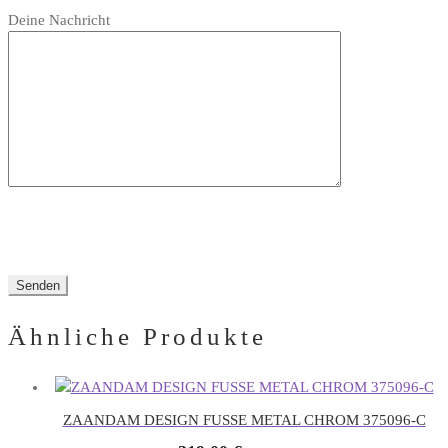
Bitte
leer.
Feld
Deine Nachricht
lasse
leer.
dieses
Feld
leer.
Ähnliche Produkte
ZAANDAM DESIGN FUSSE METAL CHROM 375096-C