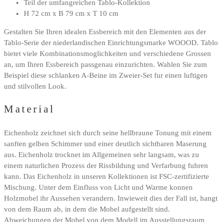
Teil der umfangreichen Tablo-Kollektion
H 72 cm x B 79 cm x T 10 cm
Gestalten Sie Ihren idealen Essbereich mit den Elementen aus der
Tablo-Serie der niederlandischen Einrichtungsmarke WOOOD. Tablo
bietet viele Kombinationsmoglichkeiten und verschiedene Grossen
an, um Ihren Essbereich passgenau einzurichten. Wahlen Sie zum
Beispiel diese schlanken A-Beine im Zweier-Set fur einen luftigen
und stilvollen Look.
Material
Eichenholz zeichnet sich durch seine hellbraune Tonung mit einem
sanften gelben Schimmer und einer deutlich sichtbaren Maserung
aus. Eichenholz trocknet im Allgemeinen sehr langsam, was zu
einem naturlichen Prozess der Rissbildung und Verfarbung fuhren
kann. Das Eichenholz in unseren Kollektionen ist FSC-zertifizierte
Mischung. Unter dem Einfluss von Licht und Warme konnen
Holzmobel ihr Aussehen verandern. Inwieweit dies der Fall ist, hangt
von dem Raum ab, in dem die Mobel aufgestellt sind.
Abweichungen der Mobel von dem Modell im Ausstellungsraum