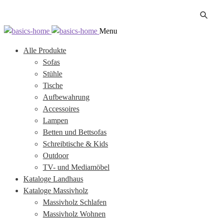
Zur
Zum
Menu
Navigation
Inhalt
Alle Produkte
springen
springen
Sofas
Stühle
Tische
Aufbewahrung
Accessoires
Lampen
Betten und Bettsofas
Schreibtische & Kids
Outdoor
TV- und Mediamöbel
Kataloge Landhaus
Kataloge Massivholz
Massivholz Schlafen
Massivholz Wohnen