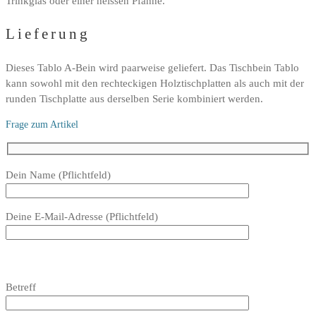
Trinkglas oder einer heissen Pfanne.
Lieferung
Dieses Tablo A-Bein wird paarweise geliefert. Das Tischbein Tablo
kann sowohl mit den rechteckigen Holztischplatten als auch mit der
runden Tischplatte aus derselben Serie kombiniert werden.
Frage zum Artikel
Bitte
Dein Name (Pflichtfeld)
lasse
dieses
Deine E-Mail-Adresse (Pflichtfeld)
Feld
leer.
Bitte
lasse
Bitte
Betreff
dieses
lasse
Feld
dieses