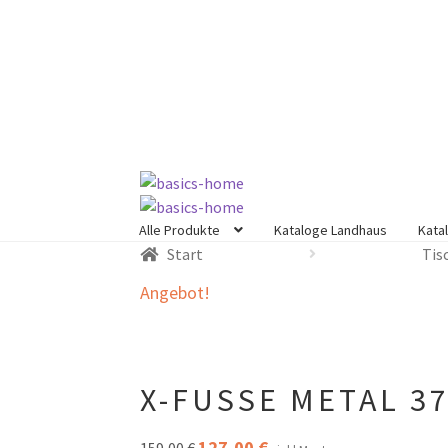
Zur
Zum
Navigation
Inhalt
springen
springen
Alle Produkte
Kataloge Landhaus
Kata
Start
Tis
Angebot!
X-FUSSE METAL 3
Ursprünglicher
127,00
€
Aktueller