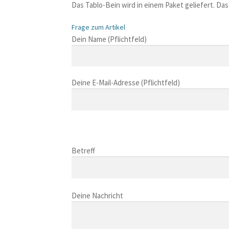
Das Tablo-Bein wird in einem Paket geliefert. D
Frage zum Artikel
B
Dein Name (Pflichtfeld)
i
t
t
Deine E-Mail-Adresse (Pflichtfeld)
e
l
a
s
B
s
i
B
e
t
i
Betreff
d
t
t
i
e
t
e
l
B
e
s
a
i
Deine Nachricht
l
e
s
t
a
s
s
t
s
F
e