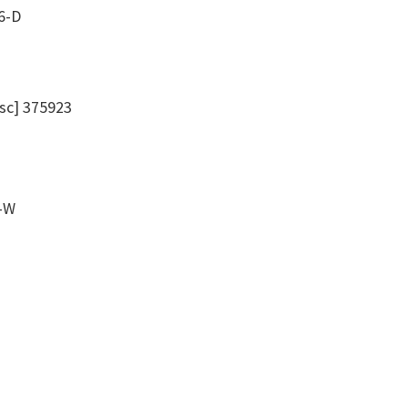
6-D
c] 375923
-W