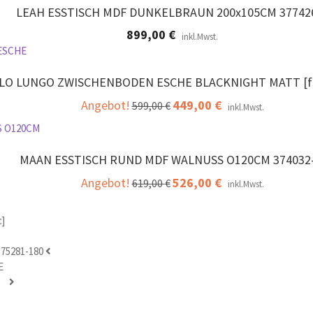
LEAH ESSTISCH MDF DUNKELBRAUN 200x105CM 37742
899,00
€
inkl.Mwst.
LO LUNGO ZWISCHENBODEN ESCHE BLACKNIGHT MATT [fs
Angebot!
Ursprünglicher
449,00
€
Aktueller
599,00
€
inkl.Mwst.
Preis
Preis
war:
ist:
599,00 €
449,00 €.
MAAN ESSTISCH RUND MDF WALNUSS O120CM 374032
Angebot!
Ursprünglicher
526,00
€
Aktueller
619,00
€
inkl.Mwst.
Preis
Preis
war:
ist:
619,00 €
526,00 €.
75281-180