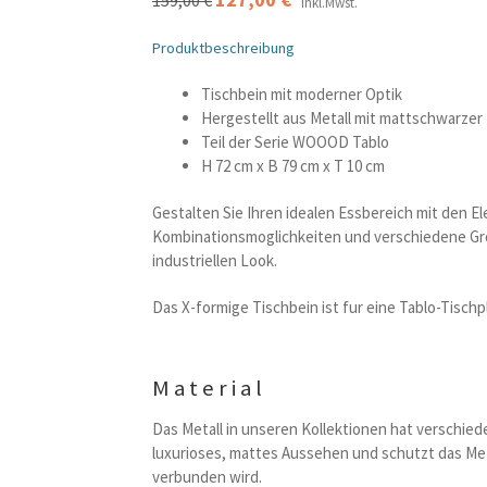
159,00
€
inkl.Mwst.
Preis
Preis
war:
ist:
Produktbeschreibung
159,00 €
127,00 €.
Tischbein mit moderner Optik
Hergestellt aus Metall mit mattschwarze
Teil der Serie WOOOD Tablo
H 72 cm x B 79 cm x T 10 cm
Gestalten Sie Ihren idealen Essbereich mit den 
Kombinationsmoglichkeiten und verschiedene Gros
industriellen Look.
Das X-formige Tischbein ist fur eine Tablo-Tisch
Material
Das Metall in unseren Kollektionen hat verschie
luxurioses, mattes Aussehen und schutzt das Met
verbunden wird.