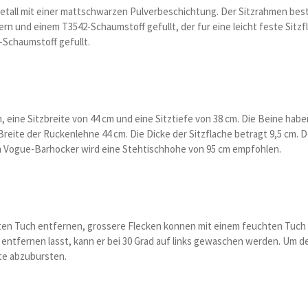
etall mit einer mattschwarzen Pulverbeschichtung. Der Sitzrahmen bes
ndern und einem T3542-Schaumstoff gefullt, der fur eine leicht feste Si
-Schaumstoff gefullt.
 eine Sitzbreite von 44 cm und eine Sitztiefe von 38 cm. Die Beine hab
reite der Ruckenlehne 44 cm. Die Dicke der Sitzflache betragt 9,5 cm. De
en Vogue-Barhocker wird eine Stehtischhohe von 95 cm empfohlen.
uchten Tuch entfernen, grossere Flecken konnen mit einem feuchten Tu
ntfernen lasst, kann er bei 30 Grad auf links gewaschen werden. Um den
te abzubursten.