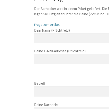
Der Barhocker wird in einem Paket geliefert. Die
legen Sie Filzgleiter unter die Beine (2 cm rund
Frage zum Artikel
B
Dein Name (Pflichtfeld)
i
t
t
Deine E-Mail-Adresse (Pflichtfeld)
e
l
a
s
B
s
i
B
e
t
i
Betreff
d
t
t
i
e
t
e
l
B
e
s
a
i
Deine Nachricht
l
e