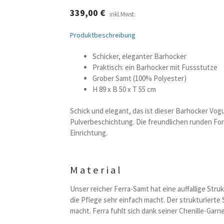
339,00
€
inkl.Mwst.
Produktbeschreibung
Schicker, eleganter Barhocker
Praktisch: ein Barhocker mit Fussstutze
Grober Samt (100% Polyester)
H 89 x B 50 x T 55 cm
Schick und elegant, das ist dieser Barhocker Vog
Pulverbeschichtung. Die freundlichen runden Fo
Einrichtung.
Material
Unser reicher Ferra-Samt hat eine auffallige Str
die Pflege sehr einfach macht. Der strukturierte
macht. Ferra fuhlt sich dank seiner Chenille-Gar