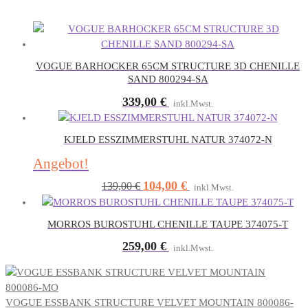
VOGUE BARHOCKER 65CM STRUCTURE 3D CHENILLE
SAND 800294-SA
339,00
€
inkl.Mwst.
KJELD ESSZIMMERSTUHL NATUR 374072-N
Angebot!
104,00
€
Ursprünglicher
Aktueller
139,00
€
inkl.Mwst.
Preis
Preis
war:
ist:
MORROS BUROSTUHL CHENILLE TAUPE 374075-T
139,00 €
104,00 €.
259,00
€
inkl.Mwst.
VOGUE ESSBANK STRUCTURE VELVET MOUNTAIN 800086-