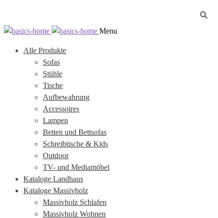
Zur
Zum
Menu
Navigation
Inhalt
Alle Produkte
springen
springen
Sofas
Stühle
Tische
Aufbewahrung
Accessoires
Lampen
Betten und Bettsofas
Schreibtische & Kids
Outdoor
TV- und Mediamöbel
Kataloge Landhaus
Kataloge Massivholz
Massivholz Schlafen
Massivholz Wohnen