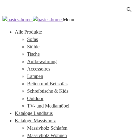
Zur
Zum
Menu
Navigation
Inhalt
Alle Produkte
springen
springen
Sofas
Stühle
Tische
Aufbewahrung
Accessoires
Lampen
Betten und Bettsofas
Schreibtische & Kids
Outdoor
TV- und Mediamöbel
Kataloge Landhaus
Kataloge Massivholz
Massivholz Schlafen
Massivholz Wohnen