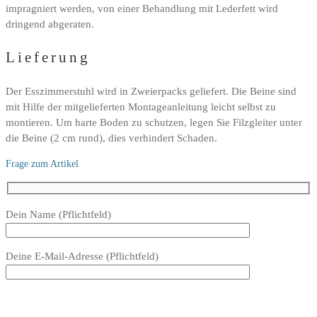
impragniert werden, von einer Behandlung mit Lederfett wird
dringend abgeraten.
Lieferung
Der Esszimmerstuhl wird in Zweierpacks geliefert. Die Beine sind
mit Hilfe der mitgelieferten Montageanleitung leicht selbst zu
montieren. Um harte Boden zu schutzen, legen Sie Filzgleiter unter
die Beine (2 cm rund), dies verhindert Schaden.
Frage zum Artikel
Bitte
Dein Name (Pflichtfeld)
lasse
dieses
Deine E-Mail-Adresse (Pflichtfeld)
Feld
leer.
Bitte
lasse
Bitte