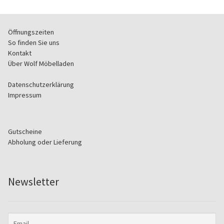
d
r
l
.
e
Öffnungszeiten
e
So finden Sie uns
r
Kontakt
.
Über Wolf Möbelladen
Datenschutzerklärung
Impressum
Gutscheine
Abholung oder Lieferung
Newsletter