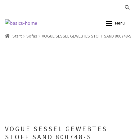
Zur
Zum
Menu
Navigation
Inhalt
Start
Sofas
VOGUE SESSEL GEWEBTES STOFF SAND 800748-S
springen
springen
Alle Produkte
Alle Produkte
Kataloge Landhaus
Sofas
Kataloge Massivholz
Stühle
Kataloge Trends
Tische
Summer Sale
Aufbewahrung
Accessoires
VOGUE SESSEL GEWEBTES
STOFF SAND 800748-S
Lampen