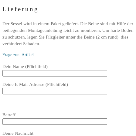
Lieferung
Der Sessel wird in einem Paket geliefert. Die Beine sind mit Hilfe der
beiliegenden Montageanleitung leicht zu montieren. Um harte Boden
zu schutzen, legen Sie Filzgleiter unter die Beine (2 cm rund), dies
verhindert Schaden.
Frage zum Artikel
Bitte
Dein Name (Pflichtfeld)
lasse
dieses
Deine E-Mail-Adresse (Pflichtfeld)
Feld
leer.
Bitte
lasse
Bitte
Betreff
dieses
lasse
Feld
dieses
Bitte
leer.
Feld
Deine Nachricht
lasse