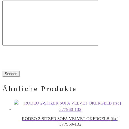
leer.
dieses
Feld
leer.
Ähnliche Produkte
RODEO 2-SITZER SOFA VELVET OKERGELB [fsc]
377960-132