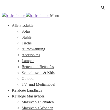
Zur
Zum
Menu
Navigation
Inhalt
Alle Produkte
springen
springen
Sofas
Stühle
Tische
Aufbewahrung
Accessoires
Lampen
Betten und Bettsofas
Schreibtische & Kids
Outdoor
TV- und Mediamöbel
Kataloge Landhaus
Kataloge Massivholz
Massivholz Schlafen
Massivholz Wohnen