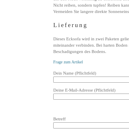
Nicht reiben, sondern tupfen! Reiben kan
Vermeiden Sie langere direkte Sonneneinst
Lieferung
Dieses Ecksofa wird in zwei Paketen gelie
miteinander verbinden. Bei harten Boden so
Beschadigungen des Bodens.
Frage zum Artikel
Bitte
Dein Name (Pflichtfeld)
lasse
dieses
Deine E-Mail-Adresse (Pflichtfeld)
Feld
leer.
Bitte
lasse
Bitte
Betreff
dieses
lasse
Feld
dieses