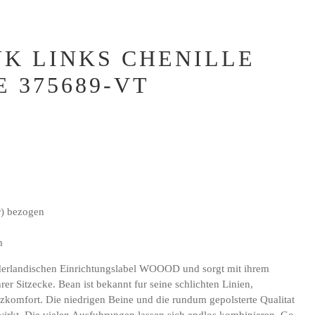
K LINKS CHENILLE
 375689-VT
r) bezogen
m
derlandischen Einrichtungslabel WOOOD und sorgt mit ihrem
rer Sitzecke. Bean ist bekannt fur seine schlichten Linien,
zkomfort. Die niedrigen Beine und die rundum gepolsterte Qualitat
 wirkt. Die vielen Ausfuhrungen lassen sich endlos kombinieren. Go