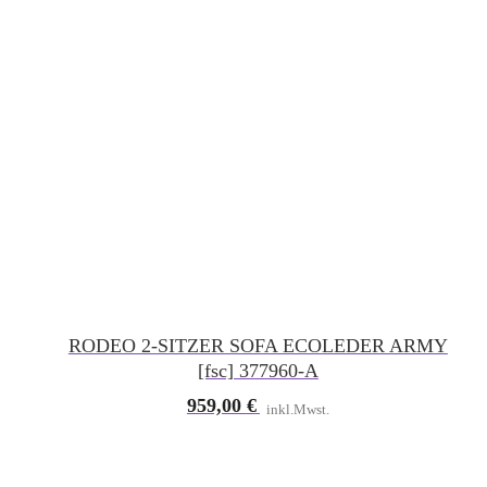
RODEO 2-SITZER SOFA ECOLEDER ARMY
[fsc] 377960-A
959,00
€
inkl.Mwst.