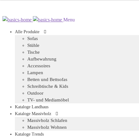
Zur
Zum
Menu
Navigation
Inhalt
Alle Produkte
springen
springen
Sofas
Stühle
Tische
Aufbewahrung
Accessoires
Lampen
Betten und Bettsofas
Schreibtische & Kids
Outdoor
TV- und Mediamöbel
Kataloge Landhaus
Kataloge Massivholz
Massivholz Schlafen
Massivholz Wohnen
Kataloge Trends