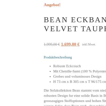
Angebot!
BEAN ECKBAN
VELVET TAUPE
Ursprünglicher
Aktueller
1.699,00
€
1.999,00
€
inkl.Mwst.
Preis
Preis
war:
ist:
Produktbeschreibung
1.999,00 €
1.699,00 €.
Robuste Eckcouch
Mit Chenille-Samt (100 % Polyeste
Grobes und voluminoses Design
H 73 cm x B 305 cm x T 96/175 c
Die Sofakollektion Bean stammt vom nie
robusten Design fur eine solide Basis in Ih
grosszugigen Stoffoptionen und hohen Sit
sorgen dafur, dass Bean grob, aber ruhig