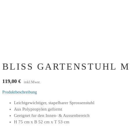
BLISS GARTENSTUHL M
119,00
€
inkl.Mwst.
Produktbeschreibung
Leichtgewichtiger, stapelbarer Sprossenstuhl
Aus Polypropylen geformt
Geeignet fur den Innen- & Aussenbereich
H 75 cm x B 52 cm x T 53 cm