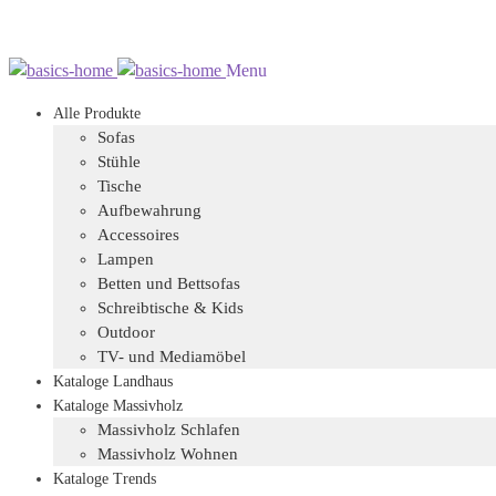
Zur
Zum
Menu
Navigation
Inhalt
Alle Produkte
springen
springen
Sofas
Stühle
Tische
Aufbewahrung
Accessoires
Lampen
Betten und Bettsofas
Schreibtische & Kids
Outdoor
TV- und Mediamöbel
Kataloge Landhaus
Kataloge Massivholz
Massivholz Schlafen
Massivholz Wohnen
Kataloge Trends