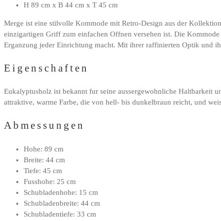
H 89 cm x B 44 cm x T 45 cm
Merge ist eine stilvolle Kommode mit Retro-Design aus der Kollektio
einzigartigen Griff zum einfachen Offnen versehen ist. Die Kommode M
Erganzung jeder Einrichtung macht. Mit ihrer raffinierten Optik und 
Eigenschaften
Eukalyptusholz ist bekannt fur seine aussergewohnliche Haltbarkeit und
attraktive, warme Farbe, die von hell- bis dunkelbraun reicht, und wei
Abmessungen
Hohe: 89 cm
Breite: 44 cm
Tiefe: 45 cm
Fusshohe: 25 cm
Schubladenhohe: 15 cm
Schubladenbreite: 44 cm
Schubladentiefe: 33 cm