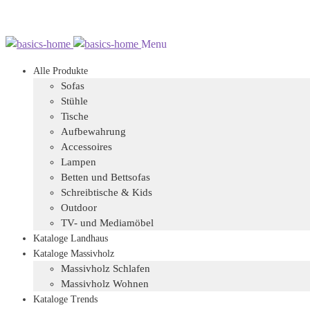
Zur
Zum
Menu
Navigation
Inhalt
Alle Produkte
springen
springen
Sofas
Stühle
Tische
Aufbewahrung
Accessoires
Lampen
Betten und Bettsofas
Schreibtische & Kids
Outdoor
TV- und Mediamöbel
Kataloge Landhaus
Kataloge Massivholz
Massivholz Schlafen
Massivholz Wohnen
Kataloge Trends