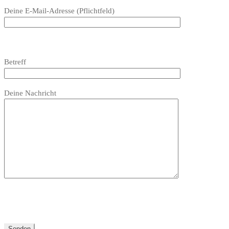
dieses
Deine E-Mail-Adresse (Pflichtfeld)
Feld
leer.
Bitte
lasse
Bitte
Betreff
dieses
lasse
Feld
dieses
Bitte
leer.
Feld
Deine Nachricht
lasse
leer.
dieses
Feld
leer.