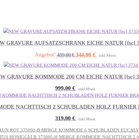
W GRAVURE AUFSATZSCHRANK EICHE NATUR [fsc] 3
Angebot!
344,00
€
Ursprünglicher
Aktueller
459,00
€
inkl.Mwst.
Preis
Preis
war:
ist:
459,00 €
344,00 €.
W GRAVURE KOMMODE 200 CM EICHE NATUR [fsc] 3
999,00
€
inkl.Mwst.
ODE NACHTTISCH 2 SCHUBLADEN HOLZ FURNIER B
319,00
€
inkl.Mwst.
MERGE KOMMODE 6 SCHUBLADEN EUCALYP
MERGE KOMMODE NACHTTISCH 2 S