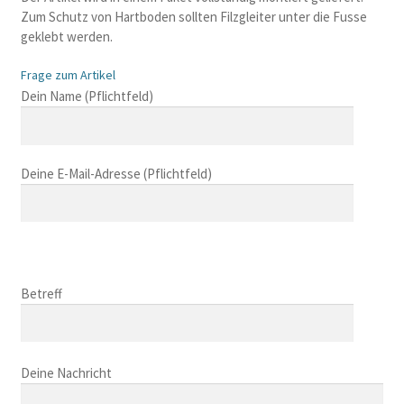
Zum Schutz von Hartboden sollten Filzgleiter unter die Fusse
geklebt werden.
Frage zum Artikel
B
Dein Name (Pflichtfeld)
i
t
t
Deine E-Mail-Adresse (Pflichtfeld)
e
l
a
s
B
s
i
B
e
t
i
Betreff
d
t
t
i
e
t
e
l
B
e
s
a
i
Deine Nachricht
l
e
s
t
a
s