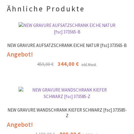
r
.
Ähnliche Produkte
NEW GRAVURE AUFSATZSCHRANK EICHE NATUR [fsc] 373565-B
Angebot!
Ursprünglicher
344,00
€
Aktueller
459,00
€
inkl.Mwst.
Preis
Preis
war:
ist:
459,00 €
344,00 €.
NEW GRAVURE WANDSCHRANK KIEFER SCHWARZ [fsc] 373585-
Z
Angebot!
Ursprünglicher
Aktueller