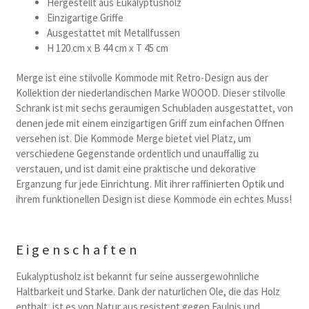
Hergestellt aus Eukalyptusholz
Einzigartige Griffe
Ausgestattet mit Metallfussen
H 120 cm x B 44 cm x T 45 cm
Merge ist eine stilvolle Kommode mit Retro-Design aus der
Kollektion der niederlandischen Marke WOOOD. Dieser stilvolle
Schrank ist mit sechs geraumigen Schubladen ausgestattet, von
denen jede mit einem einzigartigen Griff zum einfachen Offnen
versehen ist. Die Kommode Merge bietet viel Platz, um
verschiedene Gegenstande ordentlich und unauffallig zu
verstauen, und ist damit eine praktische und dekorative
Erganzung fur jede Einrichtung. Mit ihrer raffinierten Optik und
ihrem funktionellen Design ist diese Kommode ein echtes Muss!
Eigenschaften
Eukalyptusholz ist bekannt fur seine aussergewohnliche
Haltbarkeit und Starke. Dank der naturlichen Ole, die das Holz
enthalt, ist es von Natur aus resistent gegen Faulnis und