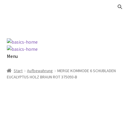
Zur
Zum
Navigation
Inhalt
springen
springen
Menu
Alle Produkte
Start
Aufbewahrung
MERGE KOMMODE 6 SCHUBLADEN
EUCALYPTUS HOLZ BRAUN ROT 375093-B
Kataloge Landhaus
Kataloge Massivholz
Kataloge Trends
Summer Sale